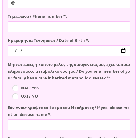
Τηλέφωνο / Phone number *:
Ημερομηνία Γεννήσεως / Date of Birth *:
Μήπως εσείς ή κάποιο μέλος της οικογένειάς σας έχει κάποιο
κληρονομικό μεταβολικό νόσημα / Do you or a member of yo
ur family has a rare inherited metabolic disease? *:
ΝΑΙ / YES
ΟΧΙ / NO
Εάν «ναι» γράψτε το όνομα του Νοσήματος / If yes, please me
ntion disease name *: