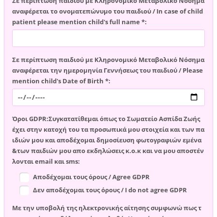
Σε περίπτωση παιδιού με Κληρονομικό Μεταβολικό Νόσημα
αναφέρεται το ονοματεπώνυμο του παιδιού / In case of child
patient please mention child's full name *:
Σε περίπτωση παιδιού με Κληρονομικό Μεταβολικό Νόσημα
αναφέρεται την ημερομηνία Γεννήσεως του παιδιού / Please
mention child's Date of Birth *:
Όροι GDPR:Συγκατατίθεμαι όπως το Σωματείο Ασπίδα Ζωής
έχει στην κατοχή του τα προσωπικά μου στοιχεία και των πα
ιδιών μου και αποδέχομαι δημοσίευση φωτογραφιών εμένα
&των παιδιών μου απο εκδηλώσεις κ.ο.κ και να μου αποστέν
λονται email και sms:
Αποδέχομαι τους όρους / Agree GDPR
Δεν αποδέχομαι τους όρους / I do not agree GDPR
Με την υποβολή της ηλεκτρονικής αίτησης συμφωνώ πως τ