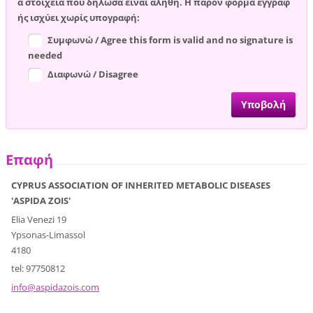
α στοιχεία που δήλωσα είναι αληθή. Η παρόν φόρμα εγγραφ
ής ισχύει χωρίς υπογραφή:
Συμφωνώ / Agree this form is valid and no signature is
needed
Διαφωνώ / Disagree
Επαφή
CYPRUS ASSOCIATION OF INHERITED METABOLIC DISEASES
'ASPIDA ZOIS'
Elia Venezi 19
Ypsonas-Limassol
4180
tel: 97750812
info@asp
idazois.
com