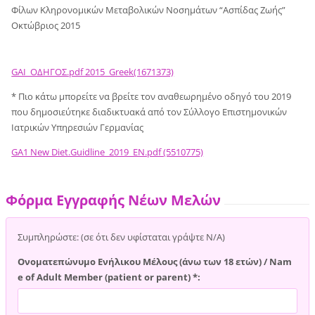
Φίλων Κληρονομικών Μεταβολικών Νοσημάτων “Ασπίδας Ζωής”
Οκτώβριος 2015
GAI_ΟΔΗΓΟΣ.pdf 2015_Greek(1671373)
* Πιο κάτω μπορείτε να βρείτε τον αναθεωρημένο οδηγό του 2019
που δημοσιεύτηκε διαδικτυακά από τον Σύλλογο Επιστημονικών
Ιατρικών Υπηρεσιών Γερμανίας
GA1 New Diet.Guidline_2019_EN.pdf (5510775)
Φόρμα Εγγραφής Νέων Μελών
Συμπληρώστε: (σε ότι δεν υφίσταται γράψτε Ν/Α)
Ονοματεπώνυμο Ενήλικου Μέλους (άνω των 18 ετών) / Nam
e of Adult Member (patient or parent) *: