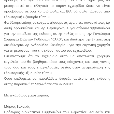
πρόθυμη και εγκάρδια ανταπόκριση του στο αίτημα μας να
μεταφραστεί στα ελληνικά το παρόν εγχειρίδιο ώστε να είναι
προσβάσιμο σε όσα Κυπριόπουλα και Ελληνόπουλα πάσχουν από
Γλουταρική Οξυουρία τύπου Ι.
Θα θέλαμε επίσης να ευχαριστήσουμε τις αγαπητές συνεργάτριες Δρ
Ανθή Δρουσιώτου και Δρ Περσεφόνη Αυγουστίδου-Σαββοπούλου
για την επιμέλεια της έκδοσης αυτής καθώς επίσης την Παγκύπρια
Συμμαχία Σπάνιων Παθήσεων “CARD”, και ιδιαίτερα την Εκτελεστική
Διευθύντρια, Δρ Ανδρούλλα Ελευθερίου, για την ευγενική χορηγία
για τη μετάφραση και την έκδοση αυτού του εγχειριδίου.
Ευελπιστούμε ότι το εγχειρίδιο αυτό θα αποτελέσει χρήσιμο
εργαλείο που θα βοηθήσει τόσο τους πάσχοντες και τους γονείς
τους όσο και τους επαγγελματίες υγείας στην αντιμετώπιση της
Γλουταρικής Οξυουρίας τύπου Ι.
Όσοι επιθυμείτε να παραλάβετε δωρεάν αντίτυπο της έκδοσης
αυτής παρακαλώ τηλεφωνήστε στο 97750812
Με εγκάρδιους χαιρετισμούς,
Μάριος Βακανάς
Πρόεδρος Διοικητικού Συμβουλίου του Σωματείου Ασθενών και