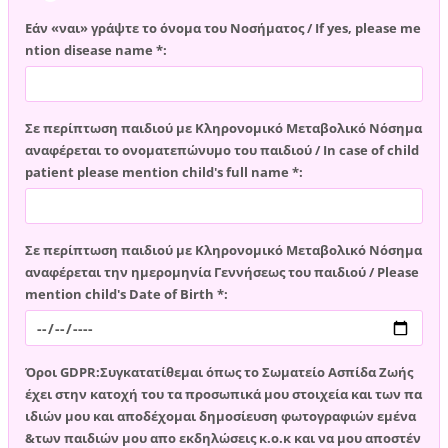
Εάν «ναι» γράψτε το όνομα του Νοσήματος / If yes, please me
ntion disease name *:
Σε περίπτωση παιδιού με Κληρονομικό Μεταβολικό Νόσημα
αναφέρεται το ονοματεπώνυμο του παιδιού / In case of child
patient please mention child's full name *:
Σε περίπτωση παιδιού με Κληρονομικό Μεταβολικό Νόσημα
αναφέρεται την ημερομηνία Γεννήσεως του παιδιού / Please
mention child's Date of Birth *:
Όροι GDPR:Συγκατατίθεμαι όπως το Σωματείο Ασπίδα Ζωής
έχει στην κατοχή του τα προσωπικά μου στοιχεία και των πα
ιδιών μου και αποδέχομαι δημοσίευση φωτογραφιών εμένα
&των παιδιών μου απο εκδηλώσεις κ.ο.κ και να μου αποστέν