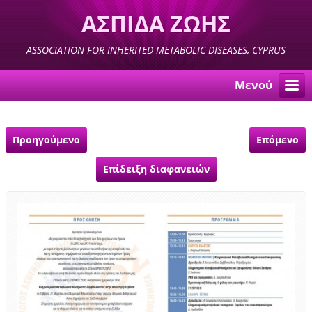
ΑΣΠΙΔΑ ΖΩΗΣ
ASSOCIATION FOR INHERITED METABOLIC DISEASES, CYPRUS
Μενού
Προηγούμενο
Επόμενο
Επίδειξη διαφανειών