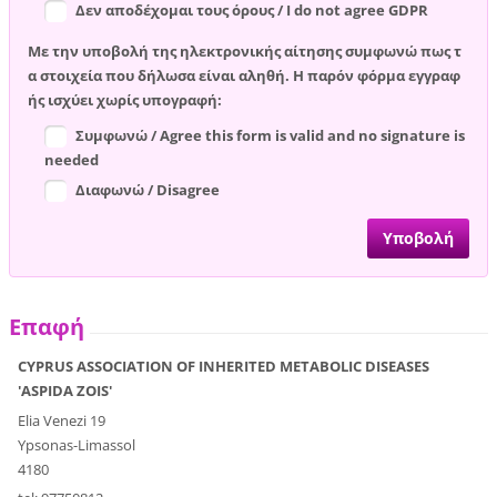
Δεν αποδέχομαι τους όρους / I do not agree GDPR
Με την υποβολή της ηλεκτρονικής αίτησης συμφωνώ πως τ
α στοιχεία που δήλωσα είναι αληθή. Η παρόν φόρμα εγγραφ
ής ισχύει χωρίς υπογραφή:
Συμφωνώ / Agree this form is valid and no signature is
needed
Διαφωνώ / Disagree
Επαφή
CYPRUS ASSOCIATION OF INHERITED METABOLIC DISEASES
'ASPIDA ZOIS'
Elia Venezi 19
Ypsonas-Limassol
4180