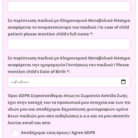
Σε περίπτωση παιδιού με Κληρονομικό Μεταβολικό Νόσημα
αναφέρεται το ονοματεπώνυμο του παιδιού / In case of child
patient please mention child's full name *:
Σε περίπτωση παιδιού με Κληρονομικό Μεταβολικό Νόσημα
αναφέρεται την ημερομηνία Γεννήσεως του παιδιού / Please
mention child's Date of Birth *:
Όροι GDPR:Συγκατατίθεμαι όπως το Σωματείο Ασπίδα Ζωής
έχει στην κατοχή του τα προσωπικά μου στοιχεία και των πα
ιδιών μου και αποδέχομαι δημοσίευση φωτογραφιών εμένα
&των παιδιών μου απο εκδηλώσεις κ.ο.κ και να μου αποστέν
λονται email και sms:
Αποδέχομαι τους όρους / Agree GDPR