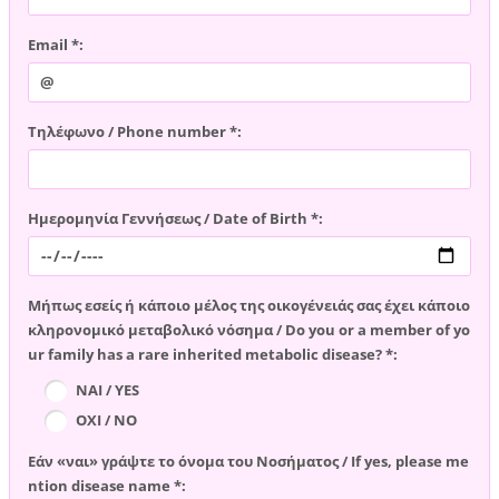
Email *:
Τηλέφωνο / Phone number *:
Ημερομηνία Γεννήσεως / Date of Birth *:
Μήπως εσείς ή κάποιο μέλος της οικογένειάς σας έχει κάποιο
κληρονομικό μεταβολικό νόσημα / Do you or a member of yo
ur family has a rare inherited metabolic disease? *:
ΝΑΙ / YES
ΟΧΙ / NO
Εάν «ναι» γράψτε το όνομα του Νοσήματος / If yes, please me
ntion disease name *: