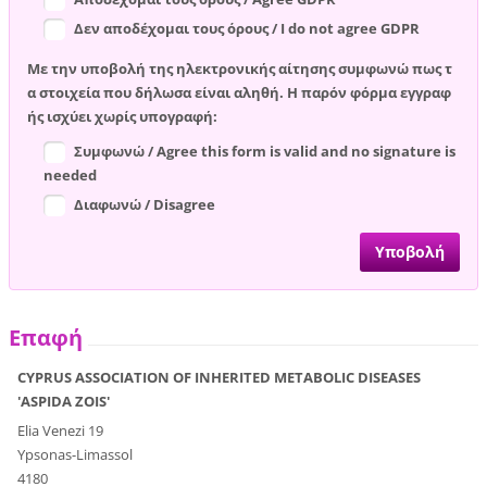
Δεν αποδέχομαι τους όρους / I do not agree GDPR
Με την υποβολή της ηλεκτρονικής αίτησης συμφωνώ πως τ
α στοιχεία που δήλωσα είναι αληθή. Η παρόν φόρμα εγγραφ
ής ισχύει χωρίς υπογραφή:
Συμφωνώ / Agree this form is valid and no signature is
needed
Διαφωνώ / Disagree
Επαφή
CYPRUS ASSOCIATION OF INHERITED METABOLIC DISEASES
'ASPIDA ZOIS'
Elia Venezi 19
Ypsonas-Limassol
4180