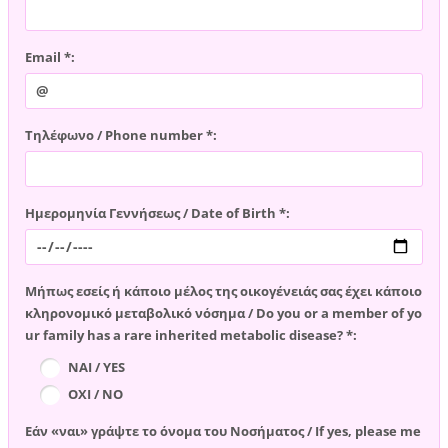
Email *:
Τηλέφωνο / Phone number *:
Ημερομηνία Γεννήσεως / Date of Birth *:
Μήπως εσείς ή κάποιο μέλος της οικογένειάς σας έχει κάποιο
κληρονομικό μεταβολικό νόσημα / Do you or a member of yo
ur family has a rare inherited metabolic disease? *:
ΝΑΙ / YES
ΟΧΙ / NO
Εάν «ναι» γράψτε το όνομα του Νοσήματος / If yes, please me