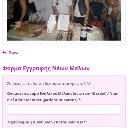
Πίσω
Φόρμα Εγγραφής Νέων Μελών
Συμπληρώστε: (σε ότι δεν υφίσταται γράψτε Ν/Α)
Ονοματεπώνυμο Ενήλικου Μέλους (άνω των 18 ετών) / Nam
e of Adult Member (patient or parent) *:
Ταχυδρομική Διεύθυνση / Postal Address *: