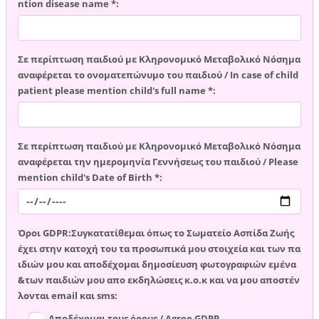
ntion disease name *:
Σε περίπτωση παιδιού με Κληρονομικό Μεταβολικό Νόσημα
αναφέρεται το ονοματεπώνυμο του παιδιού / In case of child
patient please mention child's full name *:
Σε περίπτωση παιδιού με Κληρονομικό Μεταβολικό Νόσημα
αναφέρεται την ημερομηνία Γεννήσεως του παιδιού / Please
mention child's Date of Birth *:
Όροι GDPR:Συγκατατίθεμαι όπως το Σωματείο Ασπίδα Ζωής
έχει στην κατοχή του τα προσωπικά μου στοιχεία και των πα
ιδιών μου και αποδέχομαι δημοσίευση φωτογραφιών εμένα
&των παιδιών μου απο εκδηλώσεις κ.ο.κ και να μου αποστέν
λονται email και sms:
Αποδέχομαι τους όρους / Agree GDPR