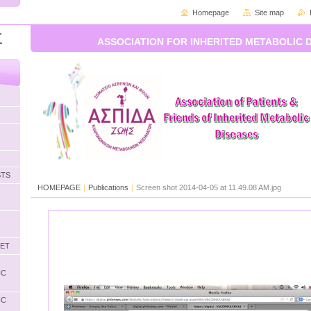
Homepage
Site map
Σ
ASSOCIATION FOR INHERITED METABOLIC 
STS
HOMEPAGE
|
Publications
|
Screen shot 2014-04-05 at 11.49.08 AM.jpg
LET
IC
IC