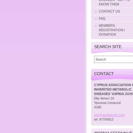
KNOW THEM
CONTACT US
FAQ
MEMBERS
REGISTRATION /
DONATION
SEARCH SITE
CONTACT
CYPRUS ASSOCIATION 
INHERITED METABOLIC
DISEASES 'ASPIDA ZOIS
Elia Venezi 19
Ypsonas-Limassol
4180
info@asp
idazois.
com
tel: 97750812