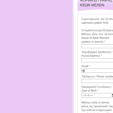
ΦΌΡΜΑ ΕΓΓΡΑΦΉΣ
ΝΈΩΝ ΜΕΛΏΝ
Συμπληρώστε: (σε ότι δε
υφίσταται γράψτε Ν/Α)
Ονοματεπώνυμο Ενήλικ
Μέλους (άνω των 18 ετών
Name of Adult Member
(patient or parent) *
Ταχυδρομική Διεύθυνση /
Postal Address *
Email *
Τηλέφωνο / Phone numbe
Ημερομηνία Γεννήσεως /
Date of Birth *
Μήπως εσείς ή κάποιο
μέλος της οικογένειάς σας
έχει κάποιο κληρονομικό