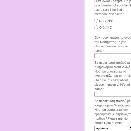
μεταβολικό νόσημα / Do 
or a member of your famil
has a rare inherited
metabolic disease? *
ΝΑΙ / YES
ΟΧΙ / NO
Εάν «ναι» γράψτε το όνο
του Νοσήματος / If yes,
please mention disease
name *
Σε περίπτωση παιδιού με
Κληρονομικό Μεταβολικό
Νόσημα αναφέρεται το
ονοματεπώνυμο του παιδ
/ In case of child patient
please mention child's full
name *
Σε περίπτωση παιδιού με
Κληρονομικό Μεταβολικό
Νόσημα αναφέρεται την
ημερομηνία Γεννήσεως τ
παιδιού / Please mention
child's Date of Birth *