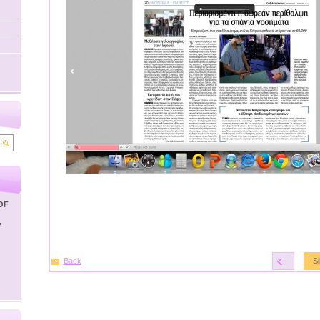
OF
'
Back
<
S