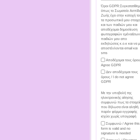
Όροι GDPR:Συγκατατίθεμ
όπως το Σωματείο Ασπίδ
Ζωής έχει στην κατοχή το
τα προσωπικά μου στοιχε
και των παιδιών μου και
αποδέχομαι δημοσίευση
φωτογραφιών εμένα&των
παιδιών μου απο
εκδηλώσεις κ.ο.κ και να 
αποστένλονται email και
sms
Αποδέχομαι τους όρου
Agree GDPR
Δεν αποδέχομαι τους
όρους / I do not agree
GDPR
Με την υποβολή της
ηλεκτρονικής αίτησης
συμφωνώ πως τα στοιχεί
που δήλωσα είναι αληθή.
παρόν φόρμα εγγραφής
ισχύει χωρίς υπογραφή
Συμφωνώ / Agree this
form is valid and no
signature is needed
Διαφωνώ / Disagree