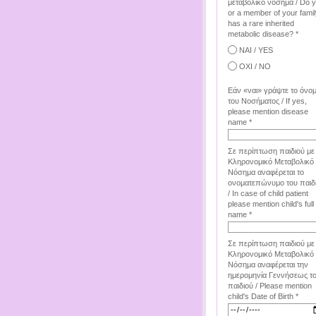
μεταβολικό νόσημα / Do 
or a member of your famil
has a rare inherited
metabolic disease? *
ΝΑΙ / YES
ΟΧΙ / NO
Εάν «ναι» γράψτε το όνο
του Νοσήματος / If yes,
please mention disease
name *
Σε περίπτωση παιδιού με
Κληρονομικό Μεταβολικό
Νόσημα αναφέρεται το
ονοματεπώνυμο του παιδ
/ In case of child patient
please mention child's full
name *
Σε περίπτωση παιδιού με
Κληρονομικό Μεταβολικό
Νόσημα αναφέρεται την
ημερομηνία Γεννήσεως τ
παιδιού / Please mention
child's Date of Birth *