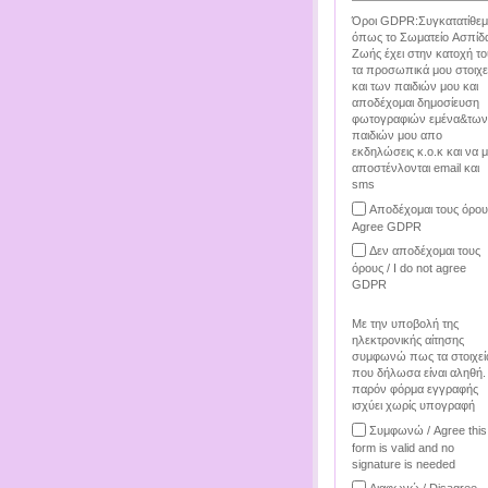
Όροι GDPR:Συγκατατίθεμ
όπως το Σωματείο Ασπίδ
Ζωής έχει στην κατοχή το
τα προσωπικά μου στοιχε
και των παιδιών μου και
αποδέχομαι δημοσίευση
φωτογραφιών εμένα&των
παιδιών μου απο
εκδηλώσεις κ.ο.κ και να 
αποστένλονται email και
sms
Αποδέχομαι τους όρου
Agree GDPR
Δεν αποδέχομαι τους
όρους / I do not agree
GDPR
Με την υποβολή της
ηλεκτρονικής αίτησης
συμφωνώ πως τα στοιχεί
που δήλωσα είναι αληθή.
παρόν φόρμα εγγραφής
ισχύει χωρίς υπογραφή
Συμφωνώ / Agree this
form is valid and no
signature is needed
Διαφωνώ / Disagree