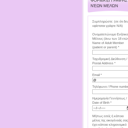
ΦΌΡΜΑ ΕΓΓΡΑΦΉΣ
ΝΈΩΝ ΜΕΛΏΝ
Συμπληρώστε: (σε ότι δε
υφίσταται γράψτε Ν/Α)
Ονοματεπώνυμο Ενήλικ
Μέλους (άνω των 18 ετών
Name of Adult Member
(patient or parent) *
Ταχυδρομική Διεύθυνση /
Postal Address *
Email *
Τηλέφωνο / Phone numbe
Ημερομηνία Γεννήσεως /
Date of Birth *
Μήπως εσείς ή κάποιο
μέλος της οικογένειάς σας
έχει κάποιο κληρονομικό