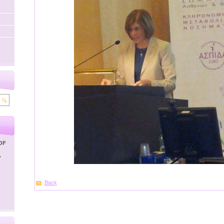
OF
'
Back