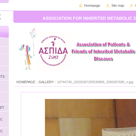
Homepage
Site map
Σ
ASSOCIATION FOR INHERITED METABOLIC 
STS
HOMEPAGE
|
GALLERY
|
10744736_10205387255539806_2092007685_n.jpg
LET
IC
IC