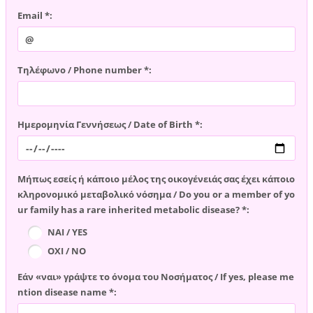
Email *:
Τηλέφωνο / Phone number *:
Ημερομηνία Γεννήσεως / Date of Birth *:
Μήπως εσείς ή κάποιο μέλος της οικογένειάς σας έχει κάποιο
κληρονομικό μεταβολικό νόσημα / Do you or a member of yo
ur family has a rare inherited metabolic disease? *:
ΝΑΙ / YES
ΟΧΙ / NO
Εάν «ναι» γράψτε το όνομα του Νοσήματος / If yes, please me
ntion disease name *: