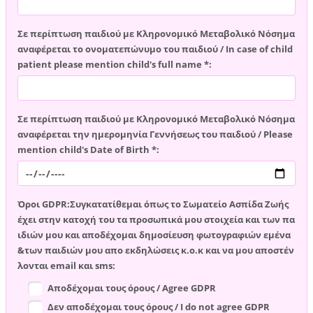
Σε περίπτωση παιδιού με Κληρονομικό Μεταβολικό Νόσημα
αναφέρεται το ονοματεπώνυμο του παιδιού / In case of child
patient please mention child's full name *:
Σε περίπτωση παιδιού με Κληρονομικό Μεταβολικό Νόσημα
αναφέρεται την ημερομηνία Γεννήσεως του παιδιού / Please
mention child's Date of Birth *:
Όροι GDPR:Συγκατατίθεμαι όπως το Σωματείο Ασπίδα Ζωής
έχει στην κατοχή του τα προσωπικά μου στοιχεία και των πα
ιδιών μου και αποδέχομαι δημοσίευση φωτογραφιών εμένα
&των παιδιών μου απο εκδηλώσεις κ.ο.κ και να μου αποστέν
λονται email και sms:
Αποδέχομαι τους όρους / Agree GDPR
Δεν αποδέχομαι τους όρους / I do not agree GDPR