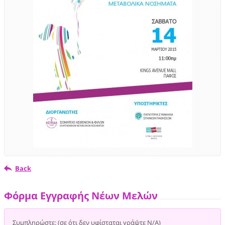
Back
Φόρμα Εγγραφής Νέων Μελών
Συμπληρώστε: (σε ότι δεν υφίσταται γράψτε Ν/Α)