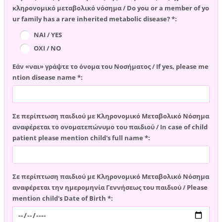
κληρονομικό μεταβολικό νόσημα / Do you or a member of yo
ur family has a rare inherited metabolic disease? *:
ΝΑΙ / YES
ΟΧΙ / NO
Εάν «ναι» γράψτε το όνομα του Νοσήματος / If yes, please me
ntion disease name *:
Σε περίπτωση παιδιού με Κληρονομικό Μεταβολικό Νόσημα
αναφέρεται το ονοματεπώνυμο του παιδιού / In case of child
patient please mention child's full name *:
Σε περίπτωση παιδιού με Κληρονομικό Μεταβολικό Νόσημα
αναφέρεται την ημερομηνία Γεννήσεως του παιδιού / Please
mention child's Date of Birth *: