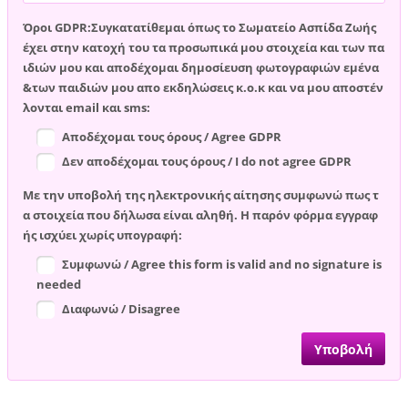
Όροι GDPR:Συγκατατίθεμαι όπως το Σωματείο Ασπίδα Ζωής
έχει στην κατοχή του τα προσωπικά μου στοιχεία και των πα
ιδιών μου και αποδέχομαι δημοσίευση φωτογραφιών εμένα
&των παιδιών μου απο εκδηλώσεις κ.ο.κ και να μου αποστέν
λονται email και sms:
Αποδέχομαι τους όρους / Agree GDPR
Δεν αποδέχομαι τους όρους / I do not agree GDPR
Με την υποβολή της ηλεκτρονικής αίτησης συμφωνώ πως τ
α στοιχεία που δήλωσα είναι αληθή. Η παρόν φόρμα εγγραφ
ής ισχύει χωρίς υπογραφή:
Συμφωνώ / Agree this form is valid and no signature is
needed
Διαφωνώ / Disagree