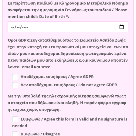
Σε περίπτωση παιδιού με Κληρονομικό Μεταβολικό Νόσημα
αναφέρεται την ημερομηνία Γεννήσεως του παιδιού / Please
mention child's Date of Birth *:
Όροι GDPR:Συγκατατίθεμαι όπως το Σωματείο Ασπίδα Ζωής
έχει στην κατοχή του τα προσωπικά μου στοιχεία και των πα
ιδιών μου και αποδέχομαι δημοσίευση φωτογραφιών εμένα
&των παιδιών μου απο εκδηλώσεις κ.ο.κ και να μου αποστέν
λονται email και sms:
Αποδέχομαι τους όρους / Agree GDPR
Δεν αποδέχομαι τους όρους / I do not agree GDPR
Με την υποβολή της ηλεκτρονικής αίτησης συμφωνώ πως τ
α στοιχεία που δήλωσα είναι αληθή. Η παρόν φόρμα εγγραφ
ής ισχύει χωρίς υπογραφή:
Συμφωνώ / Agree this form is valid and no signature is
needed
Διαφωνώ / Disagree