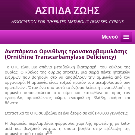
ΑΣΠΙΔΑ ΖΩΗΣ
ASSOCIATION FOR INHERITED METABOLIC DISEASES, CYPRUS
Μενού
Ανεπάρκεια Ορνιθίνης τρανσκαρβαμυλάσης
(Ornithine Transcarbamylase Deficiency)
Το OTC είναι μια σπάνια μεταβολική διαταραχή του κύκλου της
ουρίας. Ο κύκλος της ουρίας αποτελεί μια σειρά πέντε ηπατικών
ενζύμων που βοηθούν στο να αποβάλουν την αμμωνία από τον
οργανισμό. Η αμμωνία είναι τοξικό προϊόν του μεταβολισμού των
πρωτεϊνών . Όταν ένα από αυτά τα ένζυμα λείπει ή είναι ελλιπής, η
αμμωνία συσσωρεύεται στο αίμα και κατεφθύνεται προς τον
εγκέφαλο, προκαλώντας κώμα, εγκεφαλική βλάβη, ακόμα και
θάνατο.
Στατιστικά το OTC συμβαίνει σε ένα άτομο σε κάθε 40.000 γεννήσεις .
Η θεραπεία περιλαμβάνει φόρμουλα χαμηλής πρωτεΐνης με keto-
acid και βενζοϊκό νάτριο, η οποία βοηθά στην εξάλειψη της
αμμωνίας από το σώμα
[13]