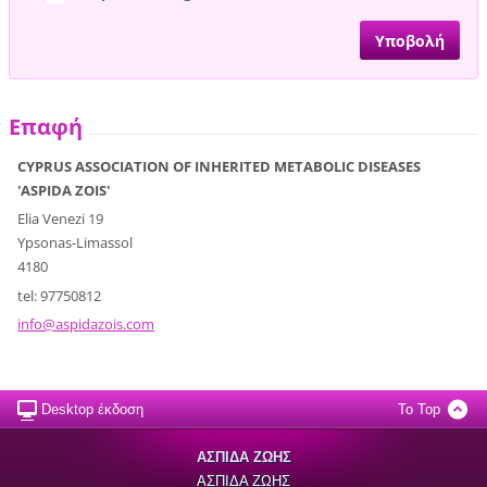
Επαφή
CYPRUS ASSOCIATION OF INHERITED METABOLIC DISEASES
'ASPIDA ZOIS'
Elia Venezi 19
Ypsonas-Limassol
4180
tel: 97750812
info@asp
idazois.
com
Desktop έκδοση
To Top
ΑΣΠΙΔΑ ΖΩΗΣ
ΑΣΠΙΔΑ ΖΩΗΣ