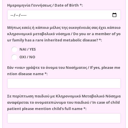
Ημερομηνία Γεννήσεως / Date of Birth *:
Μήπως εσείς ή κάποιο μέλος της οικογένειάς σας έχει κάποιο
κληρονομικό μεταβολικό νόσημα / Do you or a member of yo
ur family has a rare inherited metabolic disease? *:
ΝΑΙ / YES
ΟΧΙ / NO
Εάν «ναι» γράψτε το όνομα του Νοσήματος / If yes, please me
ntion disease name *:
Σε περίπτωση παιδιού με Κληρονομικό Μεταβολικό Νόσημα
αναφέρεται το ονοματεπώνυμο του παιδιού / In case of child
patient please mention child's full name *: