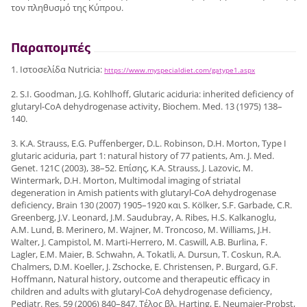
τον πληθυσμό της Κύπρου.
Παραπομπές
1. Ιστοσελίδα Nutricia:
https://www.myspecialdiet.com/gatype1.aspx
2. S.I. Goodman, J.G. Kohlhoff, Glutaric aciduria: inherited deficiency of
glutaryl-CoA dehydrogenase activity, Biochem. Med. 13 (1975) 138–
140.
3. K.A. Strauss, E.G. Puffenberger, D.L. Robinson, D.H. Morton, Type I
glutaric aciduria, part 1: natural history of 77 patients, Am. J. Med.
Genet. 121C (2003), 38–52. Επίσης, K.A. Strauss, J. Lazovic, M.
Wintermark, D.H. Morton, Multimodal imaging of striatal
degeneration in Amish patients with glutaryl-CoA dehydrogenase
deficiency, Brain 130 (2007) 1905–1920 και S. Kölker, S.F. Garbade, C.R.
Greenberg, J.V. Leonard, J.M. Saudubray, A. Ribes, H.S. Kalkanoglu,
A.M. Lund, B. Merinero, M. Wajner, M. Troncoso, M. Williams, J.H.
Walter, J. Campistol, M. Marti-Herrero, M. Caswill, A.B. Burlina, F.
Lagler, E.M. Maier, B. Schwahn, A. Tokatli, A. Dursun, T. Coskun, R.A.
Chalmers, D.M. Koeller, J. Zschocke, E. Christensen, P. Burgard, G.F.
Hoffmann, Natural history, outcome and therapeutic efficacy in
children and adults with glutaryl-CoA dehydrogenase deficiency,
Pediatr. Res. 59 (2006) 840–847. Τέλος βλ. Harting, E. Neumaier-Probst,