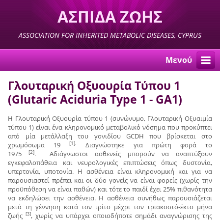
ΑΣΠΙΔΑ ΖΩΗΣ
ASSOCIATION FOR INHERITED METABOLIC DISEASES, CYPRUS
Μενού
Γλουταρική Οξυουρία Τύπου 1
(Glutaric Aciduria Type 1 - GA1)
Η Γλουταρική Οξυουρία τύπου 1 (συνώνυμο, Γλουταρική Οξυαιμία
τύπου 1) είναι ένα κληρονομικό μεταβολικό νόσημα που προκύπτει
από μία μετάλλαξη του γονιδίου GCDH που βρίσκεται στο
[1].
χρωμόσωμα 19
Διαγνώστηκε για πρώτη φορά το
[2]
1975
. Αδιάγνωστοι ασθενείς μπορούν να αναπτύξουν
εγκεφαλοπάθεια και νευρολογικές επιπτώσεις όπως δυστονία,
υπερτονία, υποτονία. Η ασθένεια είναι κληρονομική και για να
παρουσιαστεί πρέπει και οι δύο γονείς να είναι φορείς (χωρίς την
προϋπόθεση να είναι παθών) και τότε το παιδί έχει 25% πιθανότητα
να εκδηλώσει την ασθένεια. Η ασθένεια συνήθως παρουσιάζεται
μετά τη γέννηση κατά τον τρίτο μέχρι τον τριακοστό-έκτο μήνα
ζωής
, χωρίς να υπάρχει οποιοδήποτε σημάδι αναγνώρισης της
[3]