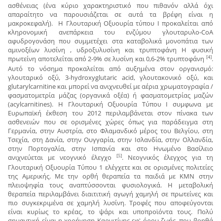
ασθένειας (ένα κύριο χαρακτηριστικό που πιθανόν αλλά όχι
απαραίτητο να παρουσιάζεται σε αυτά τα βρέφη είναι η
μακροκεφαλή). Η Γλουταρική Οξυουρία τύπου Ι προκαλείται από
κληρονομική ανεπάρκεια του ενζύμου γλουταρυλο-CoA
αφυδρογονάση που συμμετέχει στα καταβολικά μονοπάτια των
αμινοξέων λυσίνη , υδροξυλυσίνη και τρυπτοφάνη H φυσική
πρωτείνη αποτελείται από 2-9% σε λυσίνη και 0,6-2% τρυπτοφάνη
.
[4]
Αυτό το νόσημα προκαλείται από αυξημένα στον οργανισμό:
γλουταρικό οξύ, 3-hydroxyglutaric acid, γλουτακονικό οξύ, και
glutarylcarnitine και μπορεί να ανιχνευθεί με αέρια χρωματογραφία /
φασματομετρία μάζας (οργανικά οξέα) ή φασματομετρίας μαζών
(acylcarnitines). Η Γλουταρική Οξυουρία Τύπου Ι συμφωνα με
Ευρωπαϊκή έκθεση του 2012 περιλαμβάνεται στον πίνακα των
ασθενειών που σε ορισμένες χώρες όπως για παράδειγμα στη
Γερμανία, στην Αυστρία, στο Φλαμανδικό μέρος του Βελγίου, στη
Τσεχία, στη Δανία, στην Ουγγαρία, στην Ισλανδία, στην Ολλανδία,
στην Πορτογαλία, στην Ισπανία και στο Ηνωμένο Βασίλειο
ανιχνεύεται με νεογνικό έλεγχο
. Νεογνικός έλεγχος για τη
[5]
Γλουταρική Οξυουρία Τύπου 1 ελέγχετε και σε ορισμένες πολιτείες
της Αμερικής. Με την ορθή θεραπεία τα παιδιά με ΚΜΝ στην
πλειοψηφία τους αναπτύσσονται φυσιολογικά. Η μεταβολική
θεραπεία περιλαμβάνει διαιτιτική αγωγή χαμηλή σε πρωτείνες και
πιο συγκεκριμένα σε χαμηλή λυσίνη. Τροφές που αποφεύγονται
είναι κυρίως το κρέας, το ψάρι και υποπροϊόντα τους. Πολύ
σημαντική είναι η χορήγηση Καρνιτίνης εφ' όρου ζωής, που βοηθά