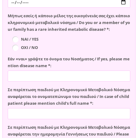
Μήπως εσείς ή κάποιο μέλος της οικογένειάς σας έχει κάποιο
κληρονομικό μεταβολικό νόσημα / Do you or a member of yo
ur family has a rare inherited metabolic disease? *:
ΝΑΙ / YES
ΟΧΙ / NO
Εάν «ναι» γράψτε το όνομα του Νοσήματος / If yes, please me
ntion disease name *:
Σε περίπτωση παιδιού με Κληρονομικό Μεταβολικό Νόσημα
αναφέρεται το ονοματεπώνυμο του παιδιού / In case of child
patient please mention child's full name *:
Σε περίπτωση παιδιού με Κληρονομικό Μεταβολικό Νόσημα
αναφέρεται την ημερομηνία Γεννήσεως του παιδιού / Please