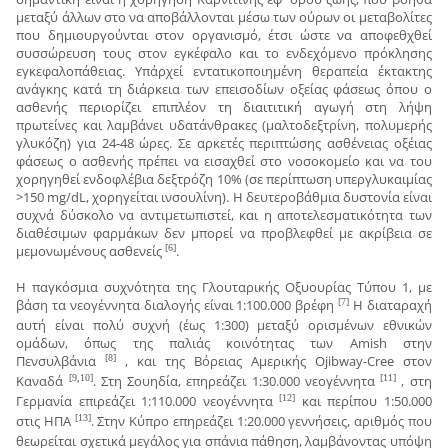
μεταξύ άλλων στο να αποβάλλονται μέσω των ούρων οι μεταβολίτες
που δημιουργούνται στον οργανισμό, έτσι ώστε να αποφεθχθεί
συσσώρευση τους στον εγκέφαλο και το ενδεχόμενο πρόκλησης
εγκεφαλοπάθειας. Υπάρχεί εντατικοποιημένη θεραπεία έκτακτης
ανάγκης κατά τη διάρκεια των επεισοδίων οξείας φάσεως όπου ο
ασθενής περιορίζει επιπλέον τη διαιτιτική αγωγή στη λήψη
πρωτείνες και λαμβάνει υδατάνθρακες (μαλτοδεξτρίνη, πολυμερής
γλυκόζη) για 24-48 ώρες. Σε αρκετές περιπτώσης ασθένειας οξέιας
φάσεως ο ασθενής πρέπει να εισαχθεί στο νοσοκομείο και να του
χορηγηθεί ενδοφλέβια δεξτρόζη 10% (σε περίπτωση υπεργλυκαιμίας
>150 mg/dL, χορηγείται ινσουλίνη). Η δευτεροβάθμια δυστονία είναι
συχνά δύσκολο να αντιμετωπιστεί, και η αποτελεσματικότητα των
διαθέσιμων φαρμάκων δεν μπορεί να προβλεφθεί με ακρίβεια σε
μεμονωμένους ασθενείς
.
[6]
Η παγκόσμια συχνότητα της Γλουταρικής Οξυουρίας Τύπου 1, με
βάση τα νεογέννητα διαλογής είναι 1:100.000 βρέφη
Η διαταραχή
[7]
αυτή είναι πολύ συχνή (έως 1:300) μεταξύ ορισμένων εθνικών
ομάδων, όπως της παλιάς κοινότητας των Amish στην
Πενσυλβάνια
, και της Βόρειας Αμερικής Ojibway-Cree στον
[8]
Καναδά
. Στη Σουηδία, επηρεάζει 1:30.000 νεογέννητα
, στη
[9,10]
[11]
Γερμανία επιρεάζει 1:110.000 νεογέννητα
και περίπου 1:50.000
[12]
στις ΗΠΑ
. Στην Κύπρο επηρεάζει 1:20.000 γεννήσεις, αριθμός που
[13]
θεωρείται σχετικά μεγάλος για σπάνια πάθηση, λαμβάνοντας υπόψη