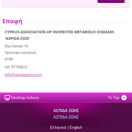
Επαφή
CYPRUS ASSOCIATION OF INHERITED METABOLIC DISEASES
'ASPIDA ZOIS'
Elia Venezi 19
Ypsonas-Limassol
4180
tel: 97750812
info@asp
idazois.
com
Desktop έκδοση
To Top
ΑΣΠΙΔΑ ΖΩΗΣ
ΑΣΠΙΔΑ ΖΩΗΣ
Ελληνικά
|
English