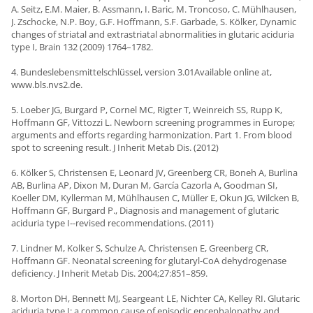
A. Seitz, E.M. Maier, B. Assmann, I. Baric, M. Troncoso, C. Mühlhausen,
J. Zschocke, N.P. Boy, G.F. Hoffmann, S.F. Garbade, S. Kölker, Dynamic
changes of striatal and extrastriatal abnormalities in glutaric aciduria
type I, Brain 132 (2009) 1764–1782.
4. Bundeslebensmittelschlüssel, version 3.01Available online at,
www.bls.nvs2.de.
5.
Loeber JG, Burgard P, Cornel MC, Rigter T, Weinreich SS, Rupp K,
Hoffmann GF, Vittozzi L. Newborn screening programmes in Europe;
arguments and efforts regarding harmonization. Part 1. From blood
spot to screening result.
J Inherit Metab Dis.
(2012)
6. Kölker S, Christensen E, Leonard JV, Greenberg CR, Boneh A, Burlina
AB, Burlina AP, Dixon M, Duran M, García Cazorla A, Goodman SI,
Koeller DM, Kyllerman M, Mühlhausen C, Müller E, Okun JG, Wilcken B,
Hoffmann GF, Burgard P., Diagnosis and management of glutaric
aciduria type I--revised recommendations. (2011)
7. Lindner M, Kolker S, Schulze A, Christensen E, Greenberg CR,
Hoffmann GF. Neonatal screening for glutaryl-CoA dehydrogenase
deficiency.
J Inherit Metab Dis.
2004;
27
:851–859.
8. Morton DH, Bennett MJ, Seargeant LE, Nichter CA, Kelley RI. Glutaric
aciduria type I: a common cause of episodic encephalopathy and