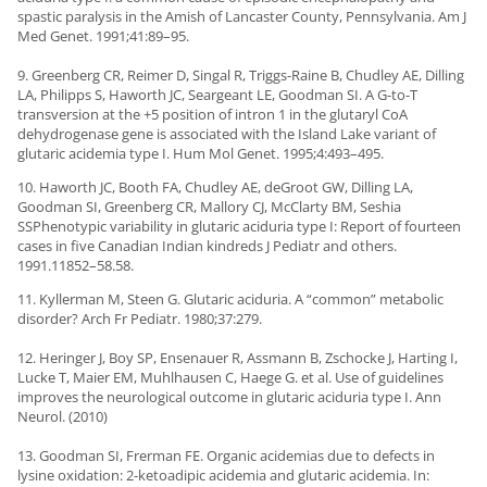
spastic paralysis in the Amish of Lancaster County, Pennsylvania.
Am J
Med Genet.
1991;
41
:89–95.
9. Greenberg CR, Reimer D, Singal R, Triggs-Raine B, Chudley AE, Dilling
LA, Philipps S, Haworth JC, Seargeant LE, Goodman SI. A G-to-T
transversion at the +5 position of intron 1 in the glutaryl CoA
dehydrogenase gene is associated with the Island Lake variant of
glutaric acidemia type I.
Hum Mol Genet.
1995;
4
:493–495.
10. Haworth JC, Booth FA, Chudley AE, deGroot GW, Dilling LA,
Goodman SI, Greenberg CR, Mallory CJ, McClarty BM, Seshia
SS
Phenotypic variability in glutaric aciduria type I: Report of fourteen
cases in five Canadian Indian kindreds
J Pediatr
and others.
1991.
118
52–58.58.
11. Kyllerman M, Steen G. Glutaric aciduria. A “common” metabolic
disorder?
Arch Fr Pediatr.
1980;
37
:279.
12.
Heringer J, Boy SP, Ensenauer R, Assmann B, Zschocke J, Harting I,
Lucke T, Maier EM, Muhlhausen C, Haege G. et al. Use of guidelines
improves the neurological outcome in glutaric aciduria type I.
Ann
Neurol. (
2010)
13. Goodman SI, Frerman FE. Organic acidemias due to defects in
lysine oxidation: 2-ketoadipic acidemia and glutaric acidemia. In: