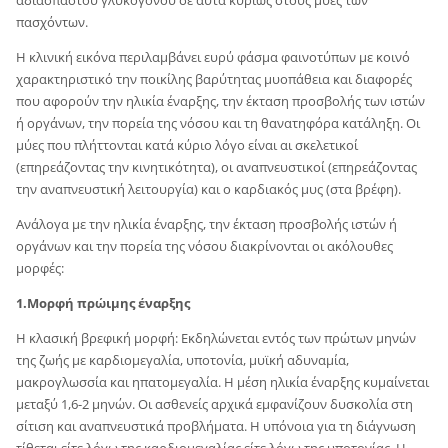
αδιάσπαστου γλυκογόνου σε αυτά κυρίως στους μύες των
πασχόντων.
Η κλινική εικόνα περιλαμβάνει ευρύ φάσμα φαινοτύπων με κοινό
χαρακτηριστικό την ποικίλης βαρύτητας μυοπάθεια και διαφορές
που αφορούν την ηλικία έναρξης, την έκταση προσβολής των ιστών
ή οργάνων, την πορεία της νόσου και τη θανατηφόρα κατάληξη. Οι
μύες που πλήττονται κατά κύριο λόγο είναι αι σκελετικοί
(επηρεάζοντας την κινητικότητα), οι αναπνευστικοί (επηρεάζοντας
την αναπνευστική λειτουργία) και ο καρδιακός μυς (στα βρέφη).
Ανάλογα με την ηλικία έναρξης, την έκταση προσβολής ιστών ή
οργάνων και την πορεία της νόσου διακρίνονται οι ακόλουθες
μορφές:
1.Μορφή πρώιμης έναρξης
Η κλασική βρεφική μορφή: Εκδηλώνεται εντός των πρώτων μηνών
της ζωής με καρδιομεγαλία, υποτονία, μυϊκή αδυναμία,
μακρογλωσσία και ηπατομεγαλία. Η μέση ηλικία έναρξης κυμαίνεται
μεταξύ 1,6-2 μηνών. Οι ασθενείς αρχικά εμφανίζουν δυσκολία στη
σίτιση και αναπνευστικά προβλήματα. Η υπόνοια για τη διάγνωση