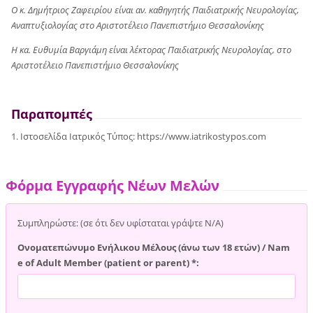
Ο κ. Δημήτριος Ζαφειρίου είναι αν. καθηγητής Παιδιατρικής Νευρολογίας,
Αναπτυξιολογίας στο Αριστοτέλειο Πανεπιστήμιο Θεσσαλονίκης
Η κα. Ευθυμία Βαργιάμη είναι λέκτορας Παιδιατρικής Νευρολογίας, στο
Αριστοτέλειο Πανεπιστήμιο Θεσσαλονίκης
Παραπομπές
1. Ιστοσελίδα Ιατρικός Τύπος: https://www.iatrikostypos.com
Φόρμα Εγγραφής Νέων Μελών
Συμπληρώστε: (σε ότι δεν υφίσταται γράψτε Ν/Α)
Ονοματεπώνυμο Ενήλικου Μέλους (άνω των 18 ετών) / Nam
e of Adult Member (patient or parent) *: