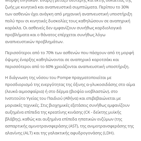
Μορφή ενηλίκων: Έναρξη μεταξύ δεύτερης και έκτης δεκαετίας της
ζωής με κινητικά και αναπνευστικά συμπτώματα. Περίπου το 30%
των ασθενών έχει ανάγκη από μηχανική αναπνευστική υποστήριξη
πολύ πριν σι κινητικές δυσκολίες τους καθηλώσουν σε αναπηρική
καρέκλα. Οι ασθενείς δεν εμφανίζουν συνήθως καρδιολογικά
προβλήματα και ο θάνατος επέρχεται συνήθως λόγω
αναπνευστικών προβλημάτων.
Περισσότεροι από το 70% των ασθενών που πάσχουν από τη μορφή
όψιμης έναρξης καθηλώνονται σε αναπηρικό καροτσάκι και
περισσότεροι από το 60% χρειάζονται αναπνευστική υποστήριξη.
Η διάγνωση της νόσου του Pompe πραγματοποιείται με
προσδιορισμό της ενεργότητας της όξινης α-γλυκοσιδάσης στο αίμα
(λευκά αιμοσφαίρια) ή στο δέρμα (βιοψία ινοβλαστών), στο
Ινστιτούτο Υγείας του Παιδιού (Αθήνα) και επιβεβαιώνεται με
μοριακές τεχνικές. Στις βιοχημικές εξετάσεις συνήθως εμφανίζουν
αυξημένα επίπεδα της κρεατίνης κινάσης (CK - δείκτης μυϊκής
βλάβης), καθώς και αυξημένα επίπεδα ηπατικών ενζύμων (της
ασπαρτικής αμινοτρανσφεράσης (AST), της ανιμοτρανσφεράσης της
αλανίνης (ALT) και της γαλακτικής αφυδρογονάσης (LDH).