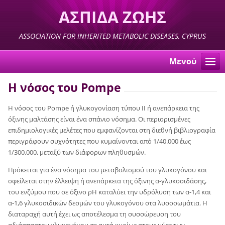
ΑΣΠΙΔΑ ΖΩΗΣ
ASSOCIATION FOR INHERITED METABOLIC DISEASES, CYPRUS
Μενού
Η νόσος του Pompe
Η νόσος του Pompe ή γλυκογονίαση τύπου II ή ανεπάρκεια της
όξινης μαλτάσης είναι ένα σπάνιο νόσημα. Οι περιορισμένες
επιδημιολογικές μελέτες που εμφανίζονται στη διεθνή βιβλιογραφία
περιγράφουν συχνότητες που κυμαίνονται από 1/40.000 έως
1/300.000, μεταξύ των διάφορων πληθυσμών.
Πρόκειται για ένα νόσημα του μεταβολισμού του γλυκογόνου και
οφείλεται στην έλλειψη ή ανεπάρκεια της όξινης α-γλυκοσιδάσης,
του ενζύμου που σε όξινο ρΗ καταλύει την υδρόλυση των α-1,4 και
α-1,6 γλυκοσιδικών δεσμών του γλυκογόνου στα λυσοσωμάτια. Η
διαταραχή αυτή έχει ως αποτέλεσμα τη συσσώρευση του