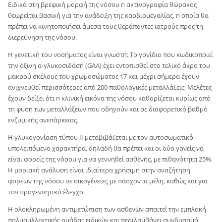
Ειδικά στη βρεφική μορφή της νόσου n ακτινογραφία θώρακος
θεωρείται βασική για την ανάδειξη της καρδιομεγαλίας, n οποία θα
πρέπει να κινητοποιήσει άμεσα τους θεράποντες ιατρούς προς τη
διερεύνηση της νόσου.
Η γενετική του νοσήματος είναι γνωστή: To γονίδιο που κωδικοποιεί
την όξινη α-γλυκοσιδάση (GAA) έχει εντοπισθεί στο τελικό άκρο του
μακρού σκέλους του χρωμοσώματος 17 και μέχρι σήμερα έχουν
ανιχνευθεί περισσότερες από 200 παθολογικές μεταλλάξεις. Μελέτες
έχουν δείξει ότι n κλινική εικόνα της νόσου καθορίζεται κυρίως από
τη φύση των μεταλλάξεων που οδηγούν και σε διαφορετικό βαθμό
ενζυμικής ανεπάρκειας.
Η γλυκογονίαση τύπου II μεταβιβάζεται με τον αυτοσωματικό
υπολειπόμενο χαρακτήρα, δηλαδή θα πρέπει και οι δύο γονείς να
είναι φορείς της νόσου για να γεννηθεί ασθενής, με πιθανότητα 25%.
Η μοριακή ανάλυση είναι ιδιαίτερα χρήσιμη στην αναζήτηση
φορέων της νόσου σε οικογένειες με πάσχοντα μέλη, καθώς και για
τον προγεννητικό έλεγχο.
Η ολοκληρωμένη αντιμετώπιση των ασθενών απαιτεί την εμπλοκή
πολυσυλλεκτικής ομάδας ειδικών και περιλαμβάνει συνδυασμό