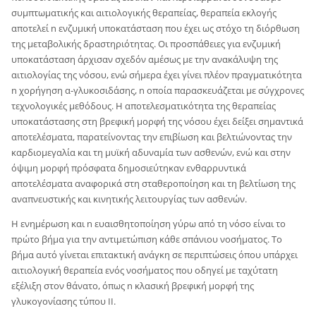
συμπτωματικής και αιτιολογικής θεραπείας, θεραπεία εκλογής
αποτελεί n ενζυμική υποκατάσταση που έχει ως στόχο τη διόρθωση
της μεταβολικής δραστηριότητας. Οι προσπάθειες για ενζυμική
υποκατάσταση άρχισαν σχεδόν αμέσως με την ανακάλυψη της
αιτιολογίας της νόσου, ενώ σήμερα έχει γίνει πλέον πραγματικότητα
n χορήγηση α-γλυκοσιδάσης, n οποία παρασκευάζεται με σύγχρονες
τεχνολογικές μεθόδους. Η αποτελεσματικότητα της θεραπείας
υποκατάστασης στη βρεφική μορφή της νόσου έχει δείξει σημαντικά
αποτελέσματα, παρατείνοντας την επιβίωση και βελτιώνοντας την
καρδιομεγαλία και τη μυϊκή αδυναμία των ασθενών, ενώ και στην
όψιμη μορφή πρόσφατα δημοσιεύτηκαν ενθαρρυντικά
αποτελέσματα αναφορικά στη σταθεροποίηση και τη βελτίωση της
αναπνευστικής και κινητικής λειτουργίας των ασθενών.
Η ενημέρωση και n ευαισθητοποίηση γύρω από τη νόσο είναι το
πρώτο βήμα για την αντιμετώπιση κάθε σπάνιου νοσήματος. To
βήμα αυτό γίνεται επιτακτική ανάγκη σε περιπτώσεις όπου υπάρχει
αιτιολογική θεραπεία ενός νοσήματος που οδηγεί με ταχύτατη
εξέλιξη στον θάνατο, όπως n κλασική βρεφική μορφή της
γλυκογονίασης τύπου II.