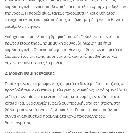
τίθεται είτε λόγω της καρδιομεγαλίας είτε λόγω της υποτονίας. Η
καρδιομεγαλία είναι προοδευτική και αποτελεί κυρίαρχη εκδήλωση
της νόσου. Η πορεία είναι ταχέως προοδευτική και ο θάνατος
επέρχεται εντός του πρώτου έτους της ζωής με μέση ηλικία θανάτου
μεταξύ 6-8,7 μηνών.
Υπάρχει και n μη κλασική βρεφική μορφή: Εκδηλώνεται εντός του
πρώτου έτους της ζωής με μυϊκή αδυναμία, χωρίς ή με ήπια
καρδιομεγαλία. Οι περισσότεροι ασθενείς επιβιώνουν και μετά το
δεύτερο έτος της ζωής, με σημαντικά κινητικά προβλήματα και
συχνές αναπνευστικές λοιμώξεις.
2. Μορφή όψιμης έναρξης
Παιδική ή νεανική μορφή: Αρχίζει μετά το δεύτερο έτος της ζωής με
προσβολή των σκελετικών μυών χωρίς-, συνήθως, καρδιομεγαλία. Η
μυϊκή αδυναμία είναι κεντρομελικής κατανομής, εντονότερη στα
κάτω άκρα. Οι ασθενείς εμφανίζουν προβλήματα στη στάση, στη
βάδιση και γενικά κινητικές δυσκολίες. Επίσης, παρατηρούνται
συχνά αναπνευστικά προβλήματα λόγω προσβολής του
διαφράγματος.