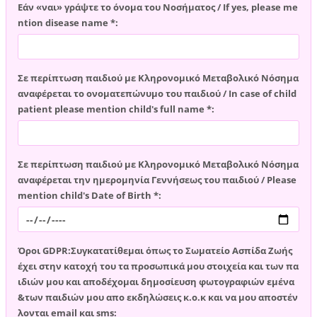
Εάν «ναι» γράψτε το όνομα του Νοσήματος / If yes, please me
ntion disease name *:
Σε περίπτωση παιδιού με Κληρονομικό Μεταβολικό Νόσημα
αναφέρεται το ονοματεπώνυμο του παιδιού / In case of child
patient please mention child's full name *:
Σε περίπτωση παιδιού με Κληρονομικό Μεταβολικό Νόσημα
αναφέρεται την ημερομηνία Γεννήσεως του παιδιού / Please
mention child's Date of Birth *:
Όροι GDPR:Συγκατατίθεμαι όπως το Σωματείο Ασπίδα Ζωής
έχει στην κατοχή του τα προσωπικά μου στοιχεία και των πα
ιδιών μου και αποδέχομαι δημοσίευση φωτογραφιών εμένα
&των παιδιών μου απο εκδηλώσεις κ.ο.κ και να μου αποστέν
λονται email και sms: