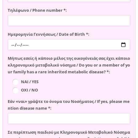
Τηλέφωνο / Phone number *:
Ημερομηνία Γεννήσεως / Date of Birth *:
Μήπως εσείς ή κάποιο μέλος της οικογένειάς σας έχει κάποιο
κληρονομικό μεταβολικό νόσημα / Do you or a member of yo
ur family has a rare inherited metabolic disease? *:
ΝΑΙ / YES
ΟΧΙ / NO
Εάν «ναι» γράψτε το όνομα του Νοσήματος / If yes, please me
ntion disease name *:
Σε περίπτωση παιδιού με Κληρονομικό Μεταβολικό Νόσημα