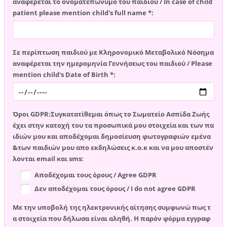
αναφέρεται το ονοματεπώνυμο του παιδιού / In case of child
patient please mention child's full name *:
Σε περίπτωση παιδιού με Κληρονομικό Μεταβολικό Νόσημα
αναφέρεται την ημερομηνία Γεννήσεως του παιδιού / Please
mention child's Date of Birth *:
Όροι GDPR:Συγκατατίθεμαι όπως το Σωματείο Ασπίδα Ζωής
έχει στην κατοχή του τα προσωπικά μου στοιχεία και των πα
ιδιών μου και αποδέχομαι δημοσίευση φωτογραφιών εμένα
&των παιδιών μου απο εκδηλώσεις κ.ο.κ και να μου αποστέν
λονται email και sms:
Αποδέχομαι τους όρους / Agree GDPR
Δεν αποδέχομαι τους όρους / I do not agree GDPR
Με την υποβολή της ηλεκτρονικής αίτησης συμφωνώ πως τ
α στοιχεία που δήλωσα είναι αληθή. Η παρόν φόρμα εγγραφ