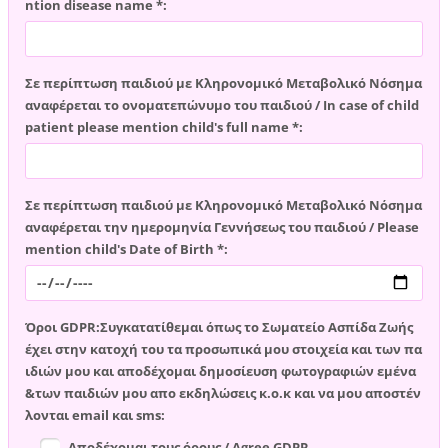
ntion disease name *:
Σε περίπτωση παιδιού με Κληρονομικό Μεταβολικό Νόσημα
αναφέρεται το ονοματεπώνυμο του παιδιού / In case of child
patient please mention child's full name *:
Σε περίπτωση παιδιού με Κληρονομικό Μεταβολικό Νόσημα
αναφέρεται την ημερομηνία Γεννήσεως του παιδιού / Please
mention child's Date of Birth *:
Όροι GDPR:Συγκατατίθεμαι όπως το Σωματείο Ασπίδα Ζωής
έχει στην κατοχή του τα προσωπικά μου στοιχεία και των πα
ιδιών μου και αποδέχομαι δημοσίευση φωτογραφιών εμένα
&των παιδιών μου απο εκδηλώσεις κ.ο.κ και να μου αποστέν
λονται email και sms:
Αποδέχομαι τους όρους / Agree GDPR