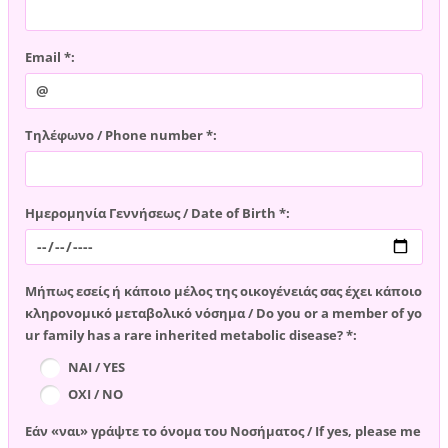
Email *:
Τηλέφωνο / Phone number *:
Ημερομηνία Γεννήσεως / Date of Birth *:
Μήπως εσείς ή κάποιο μέλος της οικογένειάς σας έχει κάποιο
κληρονομικό μεταβολικό νόσημα / Do you or a member of yo
ur family has a rare inherited metabolic disease? *:
ΝΑΙ / YES
ΟΧΙ / NO
Εάν «ναι» γράψτε το όνομα του Νοσήματος / If yes, please me