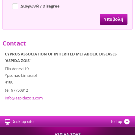
Διαφωνώ / Disagree
Contact
CYPRUS ASSOCIATION OF INHERITED METABOLIC DISEASES
'ASPIDA ZOIS'
Elia Venezi 19
Ypsonas-Limassol
4180
tel: 97750812
info@asp
idazois.
com
Desktop site
To Top
ΑΣΠΙΔΑ ΖΩΗΣ