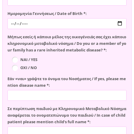
Ημερομηνία Γεννήσεως / Date of Birth *:
Μήπως εσείς ή κάποιο μέλος της οικογένειάς σας έχει κάποιο
κληρονομικό μεταβολικό νόσημα / Do you or a member of yo
ur family has a rare inherited metabolic disease? *:
ΝΑΙ / YES
ΟΧΙ / NO
Εάν «ναι» γράψτε το όνομα του Νοσήματος / If yes, please me
ntion disease name *:
Σε περίπτωση παιδιού με Κληρονομικό Μεταβολικό Νόσημα
αναφέρεται το ονοματεπώνυμο του παιδιού / In case of child
patient please mention child's full name *: