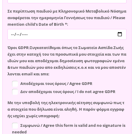
Σε περίπτωση παιδιού με Κληρονομικό Μεταβολικό Νόσημα
αναφέρεται την ημερομηνία Γεννήσεως του παιδιού / Please
mention child's Date of Birth *:
Όροι GDPR:Συγκατατίθεμαι όπως το Σωματείο Ασπίδα Ζωής
έχει στην κατοχή του τα προσωπικά μου στοιχεία και των πα
ιδιών μου και αποδέχομαι δημοσίευση φωτογραφιών εμένα
&των παιδιών μου απο εκδηλώσεις κ.ο.κ και να μου αποστέν
λονται email και sms:
Αποδέχομαι τους όρους / Agree GDPR
Δεν αποδέχομαι τους όρους / I do not agree GDPR
Με την υποβολή της ηλεκτρονικής αίτησης συμφωνώ πως τ
α στοιχεία που δήλωσα είναι αληθή. Η παρόν φόρμα εγγραφ
ής ισχύει χωρίς υπογραφή:
Συμφωνώ / Agree this form is valid and no signature is
needed