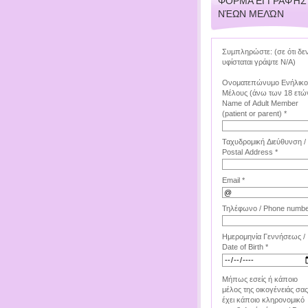
ΦΌΡΜΑ ΕΓΓΡΑΦΉΣ
ΝΈΩΝ ΜΕΛΏΝ
Συμπληρώστε: (σε ότι δε
υφίσταται γράψτε Ν/Α)
Ονοματεπώνυμο Ενήλικ
Μέλους (άνω των 18 ετών
Name of Adult Member
(patient or parent) *
Ταχυδρομική Διεύθυνση /
Postal Address *
Email *
Τηλέφωνο / Phone numbe
Ημερομηνία Γεννήσεως /
Date of Birth *
Μήπως εσείς ή κάποιο
μέλος της οικογένειάς σας
έχει κάποιο κληρονομικό