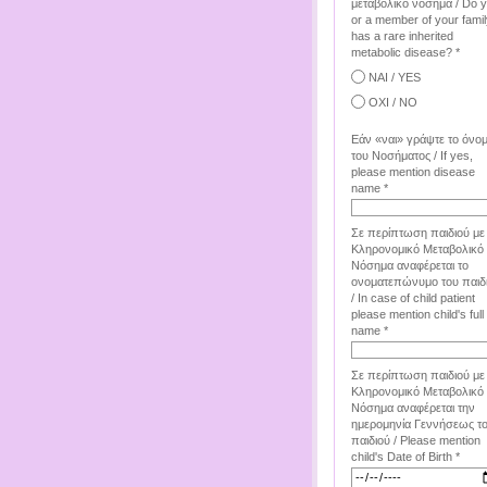
μεταβολικό νόσημα / Do 
or a member of your famil
has a rare inherited
metabolic disease? *
ΝΑΙ / YES
ΟΧΙ / NO
Εάν «ναι» γράψτε το όνο
του Νοσήματος / If yes,
please mention disease
name *
Σε περίπτωση παιδιού με
Κληρονομικό Μεταβολικό
Νόσημα αναφέρεται το
ονοματεπώνυμο του παιδ
/ In case of child patient
please mention child's full
name *
Σε περίπτωση παιδιού με
Κληρονομικό Μεταβολικό
Νόσημα αναφέρεται την
ημερομηνία Γεννήσεως τ
παιδιού / Please mention
child's Date of Birth *