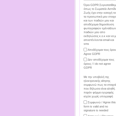
Όροι GDPR:Συγκατατίθεμ
όπως το Σωματείο Ασπίδ
Ζωής έχει στην κατοχή το
τα προσωπικά μου στοιχε
και των παιδιών μου και
αποδέχομαι δημοσίευση
φωτογραφιών εμένα&των
παιδιών μου απο
εκδηλώσεις κ.ο.κ και να 
αποστένλονται email και
sms
Αποδέχομαι τους όρου
Agree GDPR
Δεν αποδέχομαι τους
όρους / I do not agree
GDPR
Με την υποβολή της
ηλεκτρονικής αίτησης
συμφωνώ πως τα στοιχεί
που δήλωσα είναι αληθή.
παρόν φόρμα εγγραφής
ισχύει χωρίς υπογραφή
Συμφωνώ / Agree this
form is valid and no
signature is needed
Διαφωνώ / Disagree