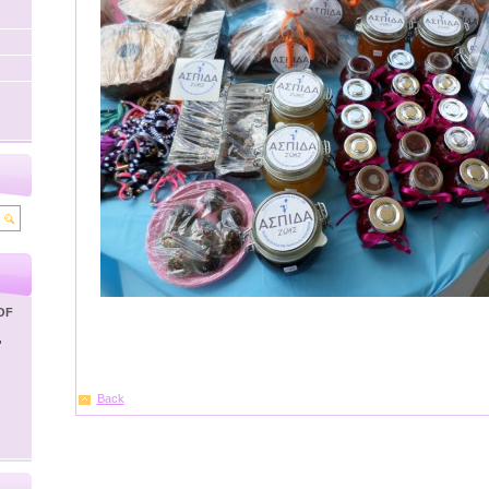
OF
'
Back