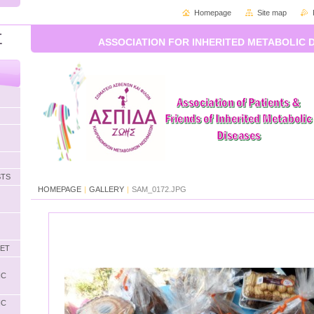
Homepage
Site map
Σ
ASSOCIATION FOR INHERITED METABOLIC 
STS
HOMEPAGE
|
GALLERY
|
SAM_0172.JPG
LET
IC
IC