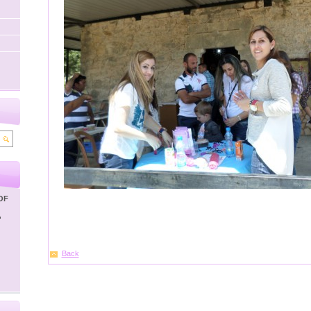
OF
'
Back