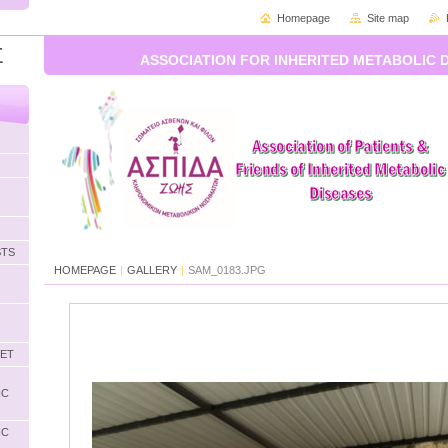
Homepage
Site map
Σ
ASSOCIATION FOR INHERITED METABOLIC 
STS
HOMEPAGE
|
GALLERY
|
SAM_0183.JPG
LET
IC
IC