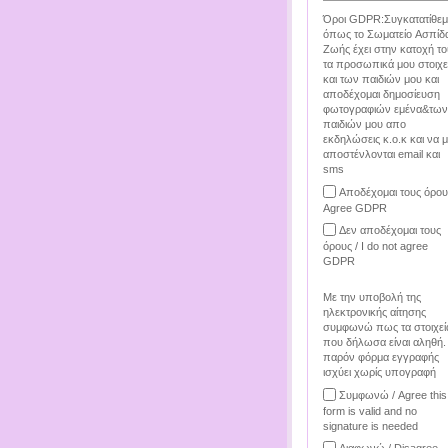
Όροι GDPR:Συγκατατίθεμ
όπως το Σωματείο Ασπίδ
Ζωής έχει στην κατοχή το
τα προσωπικά μου στοιχε
και των παιδιών μου και
αποδέχομαι δημοσίευση
φωτογραφιών εμένα&των
παιδιών μου απο
εκδηλώσεις κ.ο.κ και να 
αποστένλονται email και
sms
Αποδέχομαι τους όρου
Agree GDPR
Δεν αποδέχομαι τους
όρους / I do not agree
GDPR
Με την υποβολή της
ηλεκτρονικής αίτησης
συμφωνώ πως τα στοιχεί
που δήλωσα είναι αληθή.
παρόν φόρμα εγγραφής
ισχύει χωρίς υπογραφή
Συμφωνώ / Agree this
form is valid and no
signature is needed
Διαφωνώ / Disagree