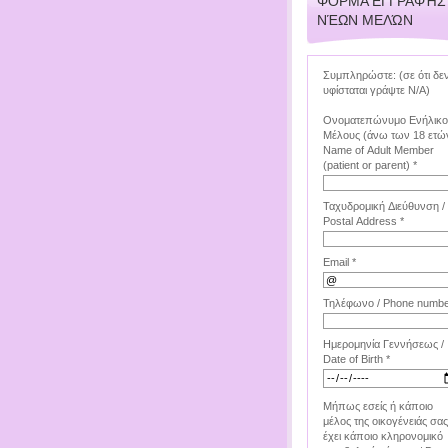
ΦΌΡΜΑ ΕΓΓΡΑΦΉΣ
ΝΈΩΝ ΜΕΛΏΝ
Συμπληρώστε: (σε ότι δε
υφίσταται γράψτε Ν/Α)
Ονοματεπώνυμο Ενήλικ
Μέλους (άνω των 18 ετών
Name of Adult Member
(patient or parent) *
Ταχυδρομική Διεύθυνση /
Postal Address *
Email *
Τηλέφωνο / Phone numbe
Ημερομηνία Γεννήσεως /
Date of Birth *
Μήπως εσείς ή κάποιο
μέλος της οικογένειάς σας
έχει κάποιο κληρονομικό