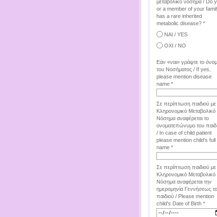
μεταβολικό νόσημα / Do 
or a member of your famil
has a rare inherited
metabolic disease? *
ΝΑΙ / YES
ΟΧΙ / NO
Εάν «ναι» γράψτε το όνο
του Νοσήματος / If yes,
please mention disease
name *
Σε περίπτωση παιδιού με
Κληρονομικό Μεταβολικό
Νόσημα αναφέρεται το
ονοματεπώνυμο του παιδ
/ In case of child patient
please mention child's full
name *
Σε περίπτωση παιδιού με
Κληρονομικό Μεταβολικό
Νόσημα αναφέρεται την
ημερομηνία Γεννήσεως τ
παιδιού / Please mention
child's Date of Birth *