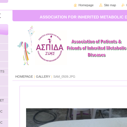
Homepage
Site map
Σ
ASSOCIATION FOR INHERITED METABOLIC 
STS
HOMEPAGE
|
GALLERY
|
SAM_0509.JPG
LET
IC
IC