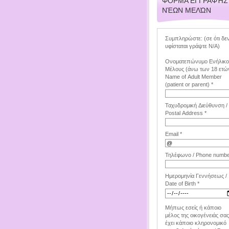
ΦΌΡΜΑ ΕΓΓΡΑΦΉΣ
ΝΈΩΝ ΜΕΛΏΝ
Συμπληρώστε: (σε ότι δε
υφίσταται γράψτε Ν/Α)
Ονοματεπώνυμο Ενήλικ
Μέλους (άνω των 18 ετών
Name of Adult Member
(patient or parent) *
Ταχυδρομική Διεύθυνση /
Postal Address *
Email *
Τηλέφωνο / Phone numbe
Ημερομηνία Γεννήσεως /
Date of Birth *
Μήπως εσείς ή κάποιο
μέλος της οικογένειάς σας
έχει κάποιο κληρονομικό