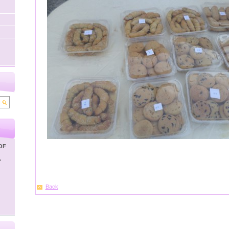
OF
'
Back