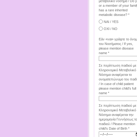
μεταβολικό νόσημα / Do 
or a member of your famil
has a rare inherited
metabolic disease? *
ΝΑΙ / YES
ΟΧΙ / NO
Εάν «ναι» γράψτε το όνο
του Νοσήματος / If yes,
please mention disease
name *
Σε περίπτωση παιδιού με
Κληρονομικό Μεταβολικό
Νόσημα αναφέρεται το
ονοματεπώνυμο του παιδ
/ In case of child patient
please mention child's full
name *
Σε περίπτωση παιδιού με
Κληρονομικό Μεταβολικό
Νόσημα αναφέρεται την
ημερομηνία Γεννήσεως τ
παιδιού / Please mention
child's Date of Birth *