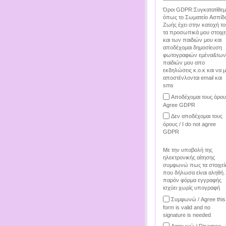
Όροι GDPR:Συγκατατίθεμ
όπως το Σωματείο Ασπίδ
Ζωής έχει στην κατοχή το
τα προσωπικά μου στοιχε
και των παιδιών μου και
αποδέχομαι δημοσίευση
φωτογραφιών εμένα&των
παιδιών μου απο
εκδηλώσεις κ.ο.κ και να 
αποστένλονται email και
sms
Αποδέχομαι τους όρου
Agree GDPR
Δεν αποδέχομαι τους
όρους / I do not agree
GDPR
Με την υποβολή της
ηλεκτρονικής αίτησης
συμφωνώ πως τα στοιχεί
που δήλωσα είναι αληθή.
παρόν φόρμα εγγραφής
ισχύει χωρίς υπογραφή
Συμφωνώ / Agree this
form is valid and no
signature is needed
Διαφωνώ / Disagree