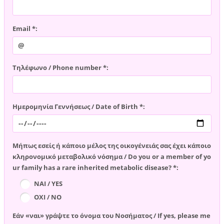
Email *:
Τηλέφωνο / Phone number *:
Ημερομηνία Γεννήσεως / Date of Birth *:
Μήπως εσείς ή κάποιο μέλος της οικογένειάς σας έχει κάποιο
κληρονομικό μεταβολικό νόσημα / Do you or a member of yo
ur family has a rare inherited metabolic disease? *:
ΝΑΙ / YES
ΟΧΙ / NO
Εάν «ναι» γράψτε το όνομα του Νοσήματος / If yes, please me