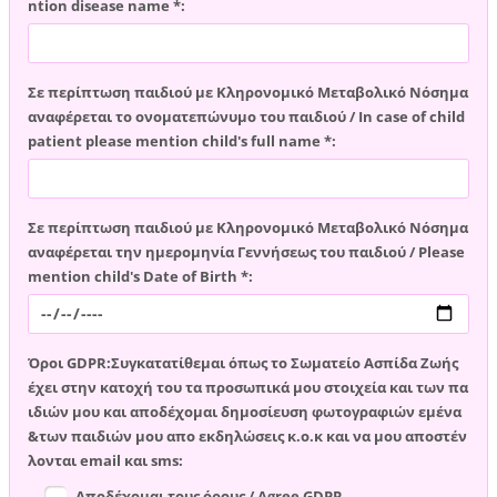
ntion disease name *:
Σε περίπτωση παιδιού με Κληρονομικό Μεταβολικό Νόσημα
αναφέρεται το ονοματεπώνυμο του παιδιού / In case of child
patient please mention child's full name *:
Σε περίπτωση παιδιού με Κληρονομικό Μεταβολικό Νόσημα
αναφέρεται την ημερομηνία Γεννήσεως του παιδιού / Please
mention child's Date of Birth *:
Όροι GDPR:Συγκατατίθεμαι όπως το Σωματείο Ασπίδα Ζωής
έχει στην κατοχή του τα προσωπικά μου στοιχεία και των πα
ιδιών μου και αποδέχομαι δημοσίευση φωτογραφιών εμένα
&των παιδιών μου απο εκδηλώσεις κ.ο.κ και να μου αποστέν
λονται email και sms:
Αποδέχομαι τους όρους / Agree GDPR