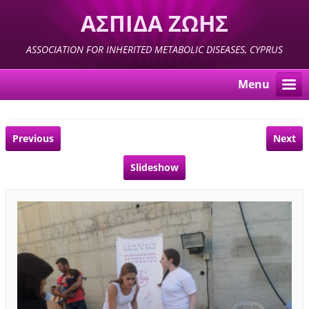
ΑΣΠΙΔΑ ΖΩΗΣ
ASSOCIATION FOR INHERITED METABOLIC DISEASES, CYPRUS
Menu
Previous
Next
Slideshow