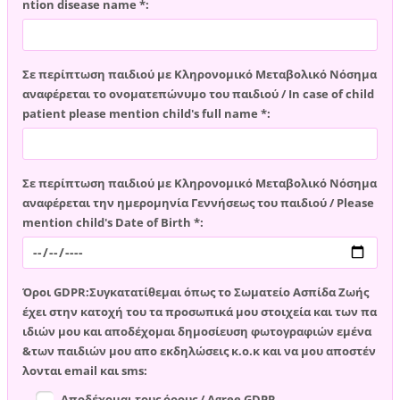
ntion disease name *:
Σε περίπτωση παιδιού με Κληρονομικό Μεταβολικό Νόσημα
αναφέρεται το ονοματεπώνυμο του παιδιού / In case of child
patient please mention child's full name *:
Σε περίπτωση παιδιού με Κληρονομικό Μεταβολικό Νόσημα
αναφέρεται την ημερομηνία Γεννήσεως του παιδιού / Please
mention child's Date of Birth *:
Όροι GDPR:Συγκατατίθεμαι όπως το Σωματείο Ασπίδα Ζωής
έχει στην κατοχή του τα προσωπικά μου στοιχεία και των πα
ιδιών μου και αποδέχομαι δημοσίευση φωτογραφιών εμένα
&των παιδιών μου απο εκδηλώσεις κ.ο.κ και να μου αποστέν
λονται email και sms:
Αποδέχομαι τους όρους / Agree GDPR