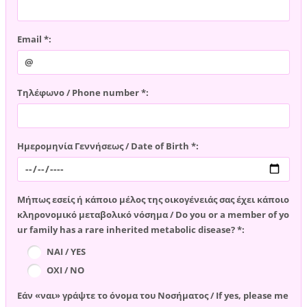
Email *:
Τηλέφωνο / Phone number *:
Ημερομηνία Γεννήσεως / Date of Birth *:
Μήπως εσείς ή κάποιο μέλος της οικογένειάς σας έχει κάποιο
κληρονομικό μεταβολικό νόσημα / Do you or a member of yo
ur family has a rare inherited metabolic disease? *:
ΝΑΙ / YES
ΟΧΙ / NO
Εάν «ναι» γράψτε το όνομα του Νοσήματος / If yes, please me