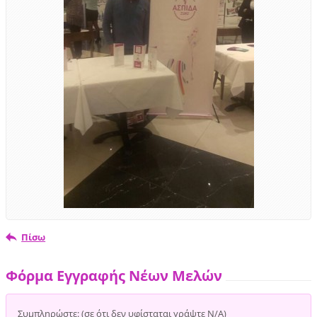
Πίσω
Φόρμα Εγγραφής Νέων Μελών
Συμπληρώστε: (σε ότι δεν υφίσταται γράψτε Ν/Α)