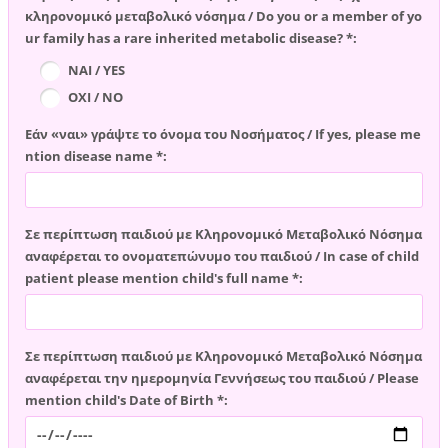
κληρονομικό μεταβολικό νόσημα / Do you or a member of yo
ur family has a rare inherited metabolic disease? *:
ΝΑΙ / YES
ΟΧΙ / NO
Εάν «ναι» γράψτε το όνομα του Νοσήματος / If yes, please me
ntion disease name *:
Σε περίπτωση παιδιού με Κληρονομικό Μεταβολικό Νόσημα
αναφέρεται το ονοματεπώνυμο του παιδιού / In case of child
patient please mention child's full name *:
Σε περίπτωση παιδιού με Κληρονομικό Μεταβολικό Νόσημα
αναφέρεται την ημερομηνία Γεννήσεως του παιδιού / Please
mention child's Date of Birth *: