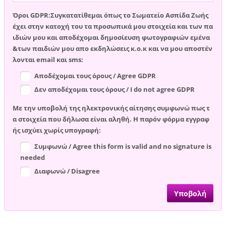
Όροι GDPR:Συγκατατίθεμαι όπως το Σωματείο Ασπίδα Ζωής
έχει στην κατοχή του τα προσωπικά μου στοιχεία και των πα
ιδιών μου και αποδέχομαι δημοσίευση φωτογραφιών εμένα
&των παιδιών μου απο εκδηλώσεις κ.ο.κ και να μου αποστέν
λονται email και sms:
Αποδέχομαι τους όρους / Agree GDPR
Δεν αποδέχομαι τους όρους / I do not agree GDPR
Με την υποβολή της ηλεκτρονικής αίτησης συμφωνώ πως τ
α στοιχεία που δήλωσα είναι αληθή. Η παρόν φόρμα εγγραφ
ής ισχύει χωρίς υπογραφή:
Συμφωνώ / Agree this form is valid and no signature is
needed
Διαφωνώ / Disagree