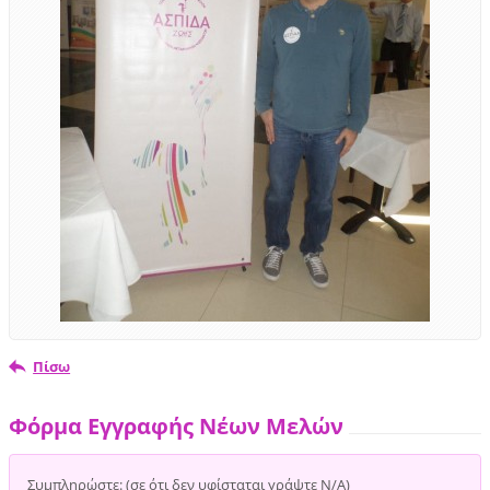
Πίσω
Φόρμα Εγγραφής Νέων Μελών
Συμπληρώστε: (σε ότι δεν υφίσταται γράψτε Ν/Α)