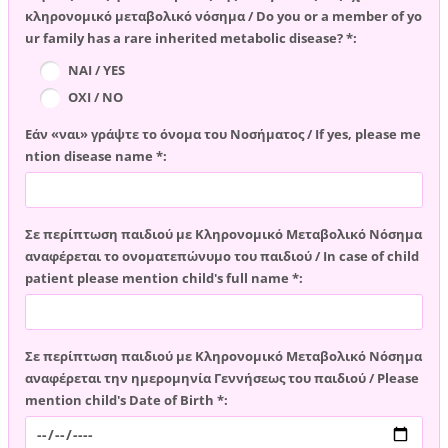
κληρονομικό μεταβολικό νόσημα / Do you or a member of yo
ur family has a rare inherited metabolic disease? *:
ΝΑΙ / YES
ΟΧΙ / NO
Εάν «ναι» γράψτε το όνομα του Νοσήματος / If yes, please me
ntion disease name *:
Σε περίπτωση παιδιού με Κληρονομικό Μεταβολικό Νόσημα
αναφέρεται το ονοματεπώνυμο του παιδιού / In case of child
patient please mention child's full name *:
Σε περίπτωση παιδιού με Κληρονομικό Μεταβολικό Νόσημα
αναφέρεται την ημερομηνία Γεννήσεως του παιδιού / Please
mention child's Date of Birth *: