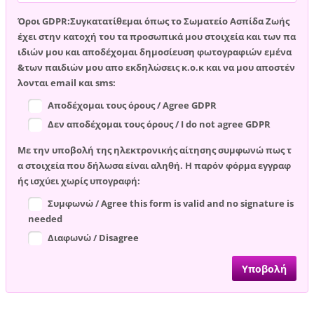
Όροι GDPR:Συγκατατίθεμαι όπως το Σωματείο Ασπίδα Ζωής
έχει στην κατοχή του τα προσωπικά μου στοιχεία και των πα
ιδιών μου και αποδέχομαι δημοσίευση φωτογραφιών εμένα
&των παιδιών μου απο εκδηλώσεις κ.ο.κ και να μου αποστέν
λονται email και sms:
Αποδέχομαι τους όρους / Agree GDPR
Δεν αποδέχομαι τους όρους / I do not agree GDPR
Με την υποβολή της ηλεκτρονικής αίτησης συμφωνώ πως τ
α στοιχεία που δήλωσα είναι αληθή. Η παρόν φόρμα εγγραφ
ής ισχύει χωρίς υπογραφή:
Συμφωνώ / Agree this form is valid and no signature is
needed
Διαφωνώ / Disagree