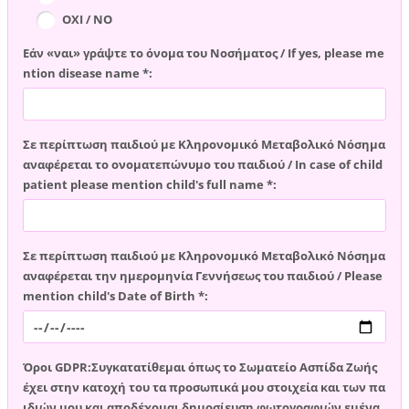
ΟΧΙ / NO
Εάν «ναι» γράψτε το όνομα του Νοσήματος / If yes, please me
ntion disease name *:
Σε περίπτωση παιδιού με Κληρονομικό Μεταβολικό Νόσημα
αναφέρεται το ονοματεπώνυμο του παιδιού / In case of child
patient please mention child's full name *:
Σε περίπτωση παιδιού με Κληρονομικό Μεταβολικό Νόσημα
αναφέρεται την ημερομηνία Γεννήσεως του παιδιού / Please
mention child's Date of Birth *:
Όροι GDPR:Συγκατατίθεμαι όπως το Σωματείο Ασπίδα Ζωής
έχει στην κατοχή του τα προσωπικά μου στοιχεία και των πα
ιδιών μου και αποδέχομαι δημοσίευση φωτογραφιών εμένα