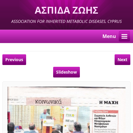
ΑΣΠΙΔΑ ΖΩΗΣ
ASSOCIATION FOR INHERITED METABOLIC DISEASES, CYPRUS
Menu
Previous
Next
Slideshow