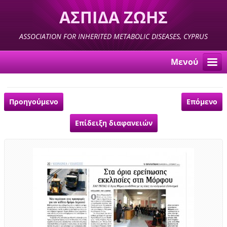
ΑΣΠΙΔΑ ΖΩΗΣ
ASSOCIATION FOR INHERITED METABOLIC DISEASES, CYPRUS
Μενού
Προηγούμενο
Επόμενο
Επίδειξη διαφανειών