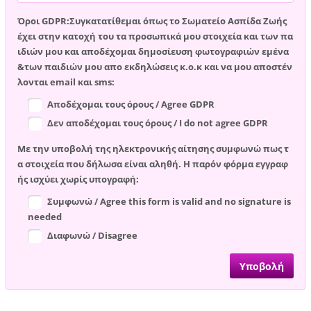
Όροι GDPR:Συγκατατίθεμαι όπως το Σωματείο Ασπίδα Ζωής
έχει στην κατοχή του τα προσωπικά μου στοιχεία και των πα
ιδιών μου και αποδέχομαι δημοσίευση φωτογραφιών εμένα
&των παιδιών μου απο εκδηλώσεις κ.ο.κ και να μου αποστέν
λονται email και sms:
Αποδέχομαι τους όρους / Agree GDPR
Δεν αποδέχομαι τους όρους / I do not agree GDPR
Με την υποβολή της ηλεκτρονικής αίτησης συμφωνώ πως τ
α στοιχεία που δήλωσα είναι αληθή. Η παρόν φόρμα εγγραφ
ής ισχύει χωρίς υπογραφή:
Συμφωνώ / Agree this form is valid and no signature is
needed
Διαφωνώ / Disagree