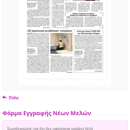
Πίσω
Φόρμα Εγγραφής Νέων Μελών
Συμπληρώστε: (σε ότι δεν υφίσταται γράψτε Ν/Α)