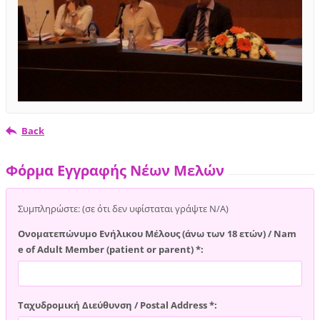
Back
Φόρμα Εγγραφής Νέων Μελών
Συμπληρώστε: (σε ότι δεν υφίσταται γράψτε Ν/Α)
Ονοματεπώνυμο Ενήλικου Μέλους (άνω των 18 ετών) / Nam
e of Adult Member (patient or parent) *:
Ταχυδρομική Διεύθυνση / Postal Address *: