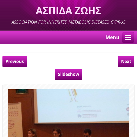
ΑΣΠΙΔΑ ΖΩΗΣ
ASSOCIATION FOR INHERITED METABOLIC DISEASES, CYPRUS
Menu
Previous
Next
Slideshow