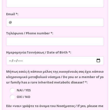
Email *:
Τηλέφωνο / Phone number *:
Ημερομηνία Γεννήσεως / Date of Birth *:
Μήπως εσείς ή κάποιο μέλος της οικογένειάς σας έχει κάποιο
κληρονομικό μεταβολικό νόσημα / Do you or a member of yo
ur family has a rare inherited metabolic disease? *:
ΝΑΙ / YES
ΟΧΙ / NO
Εάν «ναι» γράψτε το όνομα του Νοσήματος / If yes, please me