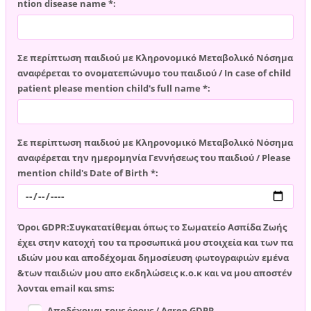
ntion disease name *:
Σε περίπτωση παιδιού με Κληρονομικό Μεταβολικό Νόσημα
αναφέρεται το ονοματεπώνυμο του παιδιού / In case of child
patient please mention child's full name *:
Σε περίπτωση παιδιού με Κληρονομικό Μεταβολικό Νόσημα
αναφέρεται την ημερομηνία Γεννήσεως του παιδιού / Please
mention child's Date of Birth *:
Όροι GDPR:Συγκατατίθεμαι όπως το Σωματείο Ασπίδα Ζωής
έχει στην κατοχή του τα προσωπικά μου στοιχεία και των πα
ιδιών μου και αποδέχομαι δημοσίευση φωτογραφιών εμένα
&των παιδιών μου απο εκδηλώσεις κ.ο.κ και να μου αποστέν
λονται email και sms:
Αποδέχομαι τους όρους / Agree GDPR