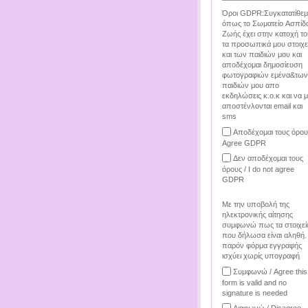
Όροι GDPR:Συγκατατίθεμ
όπως το Σωματείο Ασπίδ
Ζωής έχει στην κατοχή το
τα προσωπικά μου στοιχε
και των παιδιών μου και
αποδέχομαι δημοσίευση
φωτογραφιών εμένα&των
παιδιών μου απο
εκδηλώσεις κ.ο.κ και να 
αποστένλονται email και
sms
Αποδέχομαι τους όρου
Agree GDPR
Δεν αποδέχομαι τους
όρους / I do not agree
GDPR
Με την υποβολή της
ηλεκτρονικής αίτησης
συμφωνώ πως τα στοιχεί
που δήλωσα είναι αληθή.
παρόν φόρμα εγγραφής
ισχύει χωρίς υπογραφή
Συμφωνώ / Agree this
form is valid and no
signature is needed
Διαφωνώ / Disagree