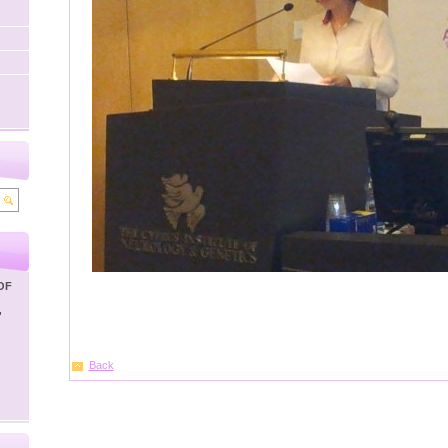
OF
'
Back