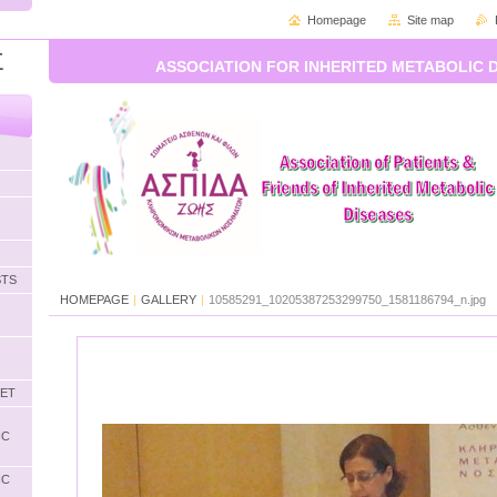
Homepage
Site map
Σ
ASSOCIATION FOR INHERITED METABOLIC 
STS
HOMEPAGE
|
GALLERY
|
10585291_10205387253299750_1581186794_n.jpg
LET
IC
IC