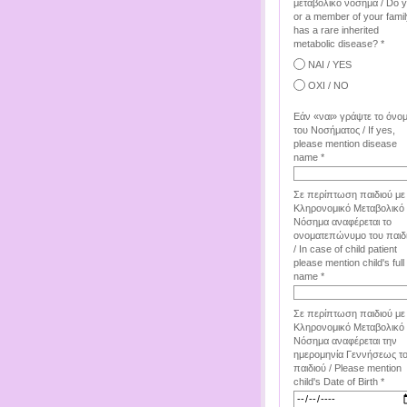
μεταβολικό νόσημα / Do 
or a member of your famil
has a rare inherited
metabolic disease? *
ΝΑΙ / YES
ΟΧΙ / NO
Εάν «ναι» γράψτε το όνο
του Νοσήματος / If yes,
please mention disease
name *
Σε περίπτωση παιδιού με
Κληρονομικό Μεταβολικό
Νόσημα αναφέρεται το
ονοματεπώνυμο του παιδ
/ In case of child patient
please mention child's full
name *
Σε περίπτωση παιδιού με
Κληρονομικό Μεταβολικό
Νόσημα αναφέρεται την
ημερομηνία Γεννήσεως τ
παιδιού / Please mention
child's Date of Birth *