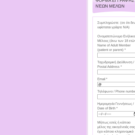
ΦΌΡΜΑ ΕΓΓΡΑΦΉΣ
ΝΈΩΝ ΜΕΛΏΝ
Συμπληρώστε: (σε ότι δε
υφίσταται γράψτε Ν/Α)
Ονοματεπώνυμο Ενήλικ
Μέλους (άνω των 18 ετών
Name of Adult Member
(patient or parent) *
Ταχυδρομική Διεύθυνση /
Postal Address *
Email *
Τηλέφωνο / Phone numbe
Ημερομηνία Γεννήσεως /
Date of Birth *
Μήπως εσείς ή κάποιο
μέλος της οικογένειάς σας
έχει κάποιο κληρονομικό