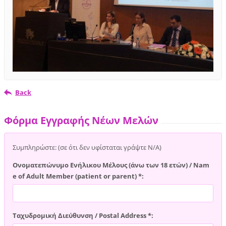
Back
Φόρμα Εγγραφής Νέων Μελών
Συμπληρώστε: (σε ότι δεν υφίσταται γράψτε Ν/Α)
Ονοματεπώνυμο Ενήλικου Μέλους (άνω των 18 ετών) / Nam
e of Adult Member (patient or parent) *:
Ταχυδρομική Διεύθυνση / Postal Address *: