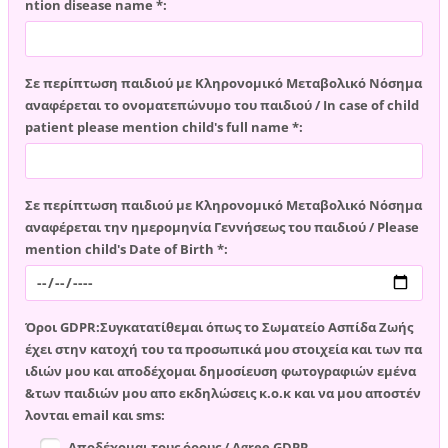
ntion disease name *:
Σε περίπτωση παιδιού με Κληρονομικό Μεταβολικό Νόσημα
αναφέρεται το ονοματεπώνυμο του παιδιού / In case of child
patient please mention child's full name *:
Σε περίπτωση παιδιού με Κληρονομικό Μεταβολικό Νόσημα
αναφέρεται την ημερομηνία Γεννήσεως του παιδιού / Please
mention child's Date of Birth *:
Όροι GDPR:Συγκατατίθεμαι όπως το Σωματείο Ασπίδα Ζωής
έχει στην κατοχή του τα προσωπικά μου στοιχεία και των πα
ιδιών μου και αποδέχομαι δημοσίευση φωτογραφιών εμένα
&των παιδιών μου απο εκδηλώσεις κ.ο.κ και να μου αποστέν
λονται email και sms:
Αποδέχομαι τους όρους / Agree GDPR