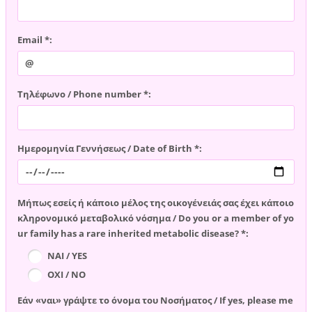
Email *:
Τηλέφωνο / Phone number *:
Ημερομηνία Γεννήσεως / Date of Birth *:
Μήπως εσείς ή κάποιο μέλος της οικογένειάς σας έχει κάποιο
κληρονομικό μεταβολικό νόσημα / Do you or a member of yo
ur family has a rare inherited metabolic disease? *:
ΝΑΙ / YES
ΟΧΙ / NO
Εάν «ναι» γράψτε το όνομα του Νοσήματος / If yes, please me