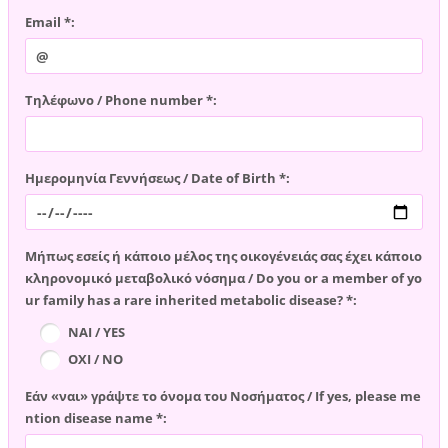
Email *:
Τηλέφωνο / Phone number *:
Ημερομηνία Γεννήσεως / Date of Birth *:
Μήπως εσείς ή κάποιο μέλος της οικογένειάς σας έχει κάποιο
κληρονομικό μεταβολικό νόσημα / Do you or a member of yo
ur family has a rare inherited metabolic disease? *:
ΝΑΙ / YES
ΟΧΙ / NO
Εάν «ναι» γράψτε το όνομα του Νοσήματος / If yes, please me
ntion disease name *: