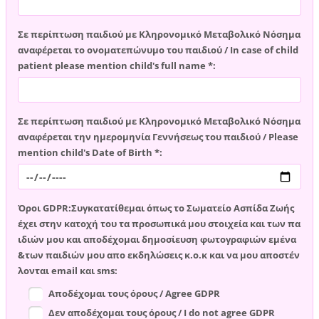
Σε περίπτωση παιδιού με Κληρονομικό Μεταβολικό Νόσημα
αναφέρεται το ονοματεπώνυμο του παιδιού / In case of child
patient please mention child's full name *:
Σε περίπτωση παιδιού με Κληρονομικό Μεταβολικό Νόσημα
αναφέρεται την ημερομηνία Γεννήσεως του παιδιού / Please
mention child's Date of Birth *:
Όροι GDPR:Συγκατατίθεμαι όπως το Σωματείο Ασπίδα Ζωής
έχει στην κατοχή του τα προσωπικά μου στοιχεία και των πα
ιδιών μου και αποδέχομαι δημοσίευση φωτογραφιών εμένα
&των παιδιών μου απο εκδηλώσεις κ.ο.κ και να μου αποστέν
λονται email και sms:
Αποδέχομαι τους όρους / Agree GDPR
Δεν αποδέχομαι τους όρους / I do not agree GDPR