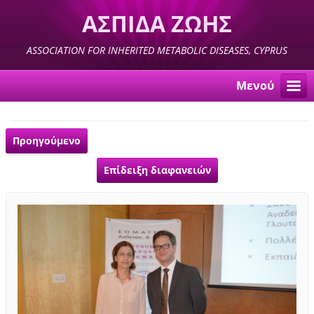
ΑΣΠΙΔΑ ΖΩΗΣ
ASSOCIATION FOR INHERITED METABOLIC DISEASES, CYPRUS
Μενού
Προηγούμενο
Επίδειξη διαφανειών