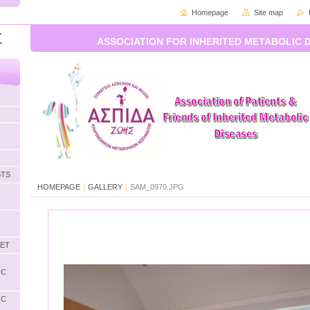
Homepage
Site map
Σ
ASSOCIATION FOR INHERITED METABOLIC 
STS
HOMEPAGE
|
GALLERY
|
SAM_0970.JPG
LET
IC
IC