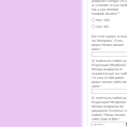
μεταβολικό νόσημα / Do 
or a member of your famil
has a rare inherited
metabolic disease? *
ΝΑΙ / YES
ΟΧΙ / NO
Εάν «ναι» γράψτε το όνο
του Νοσήματος / If yes,
please mention disease
name *
Σε περίπτωση παιδιού με
Κληρονομικό Μεταβολικό
Νόσημα αναφέρεται το
ονοματεπώνυμο του παιδ
/ In case of child patient
please mention child's full
name *
Σε περίπτωση παιδιού με
Κληρονομικό Μεταβολικό
Νόσημα αναφέρεται την
ημερομηνία Γεννήσεως τ
παιδιού / Please mention
child's Date of Birth *