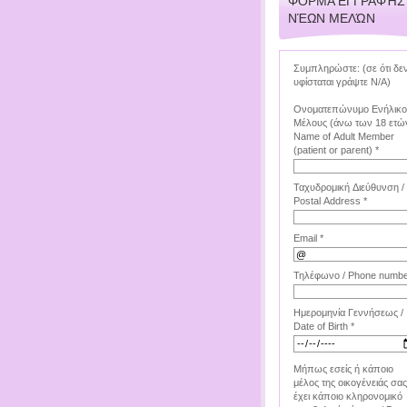
ΦΌΡΜΑ ΕΓΓΡΑΦΉΣ
ΝΈΩΝ ΜΕΛΏΝ
Συμπληρώστε: (σε ότι δε
υφίσταται γράψτε Ν/Α)
Ονοματεπώνυμο Ενήλικ
Μέλους (άνω των 18 ετών
Name of Adult Member
(patient or parent) *
Ταχυδρομική Διεύθυνση /
Postal Address *
Email *
Τηλέφωνο / Phone numbe
Ημερομηνία Γεννήσεως /
Date of Birth *
Μήπως εσείς ή κάποιο
μέλος της οικογένειάς σας
έχει κάποιο κληρονομικό