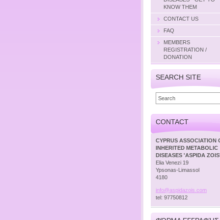
KNOW THEM
CONTACT US
FAQ
MEMBERS
REGISTRATION /
DONATION
SEARCH SITE
CONTACT
CYPRUS ASSOCIATION 
INHERITED METABOLIC
DISEASES 'ASPIDA ZOIS
Elia Venezi 19
Ypsonas-Limassol
4180
info@asp
idazois.
com
tel: 97750812