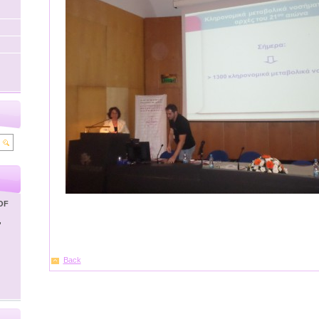
OF
'
Back