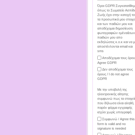
Όροι GDPR:Συγκατατίθεμ
όπως το Σωματείο Ασπίδ
Ζωής έχει στην κατοχή το
τα προσωπικά μου στοιχε
και των παιδιών μου και
αποδέχομαι δημοσίευση
φωτογραφιών εμένα&των
παιδιών μου απο
εκδηλώσεις κ.ο.κ και να 
αποστένλονται email και
sms
Αποδέχομαι τους όρου
Agree GDPR
Δεν αποδέχομαι τους
όρους / I do not agree
GDPR
Με την υποβολή της
ηλεκτρονικής αίτησης
συμφωνώ πως τα στοιχεί
που δήλωσα είναι αληθή.
παρόν φόρμα εγγραφής
ισχύει χωρίς υπογραφή
Συμφωνώ / Agree this
form is valid and no
signature is needed
Διαφωνώ / Disagree