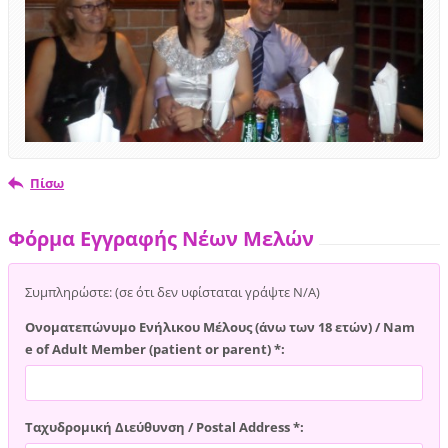
Πίσω
Φόρμα Εγγραφής Νέων Μελών
Συμπληρώστε: (σε ότι δεν υφίσταται γράψτε Ν/Α)
Ονοματεπώνυμο Ενήλικου Μέλους (άνω των 18 ετών) / Nam
e of Adult Member (patient or parent) *:
Ταχυδρομική Διεύθυνση / Postal Address *: