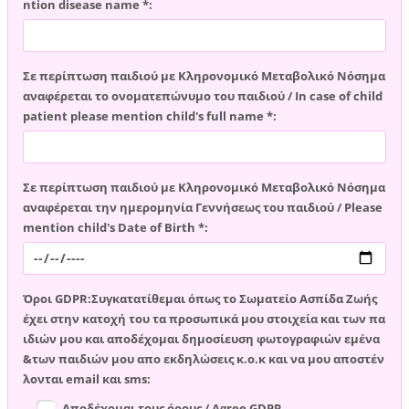
ntion disease name *:
Σε περίπτωση παιδιού με Κληρονομικό Μεταβολικό Νόσημα
αναφέρεται το ονοματεπώνυμο του παιδιού / In case of child
patient please mention child's full name *:
Σε περίπτωση παιδιού με Κληρονομικό Μεταβολικό Νόσημα
αναφέρεται την ημερομηνία Γεννήσεως του παιδιού / Please
mention child's Date of Birth *:
Όροι GDPR:Συγκατατίθεμαι όπως το Σωματείο Ασπίδα Ζωής
έχει στην κατοχή του τα προσωπικά μου στοιχεία και των πα
ιδιών μου και αποδέχομαι δημοσίευση φωτογραφιών εμένα
&των παιδιών μου απο εκδηλώσεις κ.ο.κ και να μου αποστέν
λονται email και sms:
Αποδέχομαι τους όρους / Agree GDPR