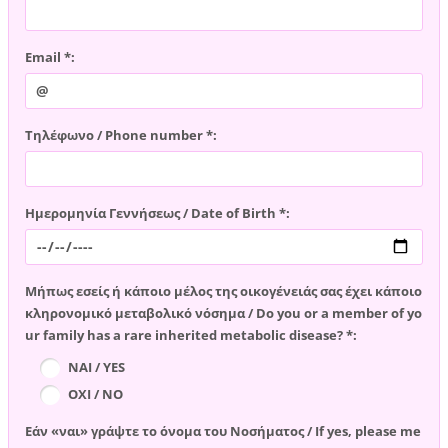
Email *:
Τηλέφωνο / Phone number *:
Ημερομηνία Γεννήσεως / Date of Birth *:
Μήπως εσείς ή κάποιο μέλος της οικογένειάς σας έχει κάποιο
κληρονομικό μεταβολικό νόσημα / Do you or a member of yo
ur family has a rare inherited metabolic disease? *:
ΝΑΙ / YES
ΟΧΙ / NO
Εάν «ναι» γράψτε το όνομα του Νοσήματος / If yes, please me