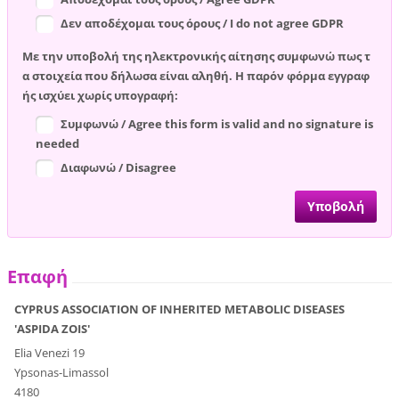
Δεν αποδέχομαι τους όρους / I do not agree GDPR
Με την υποβολή της ηλεκτρονικής αίτησης συμφωνώ πως τ
α στοιχεία που δήλωσα είναι αληθή. Η παρόν φόρμα εγγραφ
ής ισχύει χωρίς υπογραφή:
Συμφωνώ / Agree this form is valid and no signature is
needed
Διαφωνώ / Disagree
Επαφή
CYPRUS ASSOCIATION OF INHERITED METABOLIC DISEASES
'ASPIDA ZOIS'
Elia Venezi 19
Ypsonas-Limassol
4180