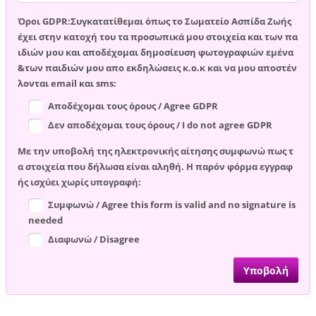
Όροι GDPR:Συγκατατίθεμαι όπως το Σωματείο Ασπίδα Ζωής
έχει στην κατοχή του τα προσωπικά μου στοιχεία και των πα
ιδιών μου και αποδέχομαι δημοσίευση φωτογραφιών εμένα
&των παιδιών μου απο εκδηλώσεις κ.ο.κ και να μου αποστέν
λονται email και sms:
Αποδέχομαι τους όρους / Agree GDPR
Δεν αποδέχομαι τους όρους / I do not agree GDPR
Με την υποβολή της ηλεκτρονικής αίτησης συμφωνώ πως τ
α στοιχεία που δήλωσα είναι αληθή. Η παρόν φόρμα εγγραφ
ής ισχύει χωρίς υπογραφή:
Συμφωνώ / Agree this form is valid and no signature is
needed
Διαφωνώ / Disagree