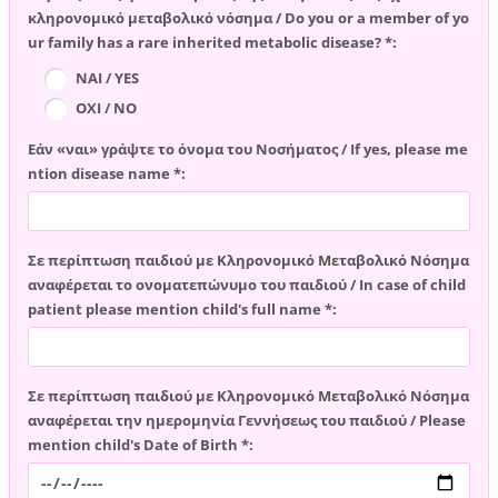
κληρονομικό μεταβολικό νόσημα / Do you or a member of yo
ur family has a rare inherited metabolic disease? *:
ΝΑΙ / YES
ΟΧΙ / NO
Εάν «ναι» γράψτε το όνομα του Νοσήματος / If yes, please me
ntion disease name *:
Σε περίπτωση παιδιού με Κληρονομικό Μεταβολικό Νόσημα
αναφέρεται το ονοματεπώνυμο του παιδιού / In case of child
patient please mention child's full name *:
Σε περίπτωση παιδιού με Κληρονομικό Μεταβολικό Νόσημα
αναφέρεται την ημερομηνία Γεννήσεως του παιδιού / Please
mention child's Date of Birth *: