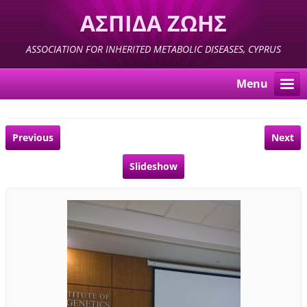
ΑΣΠΙΔΑ ΖΩΗΣ
ASSOCIATION FOR INHERITED METABOLIC DISEASES, CYPRUS
Menu
Previous
Next
Slideshow