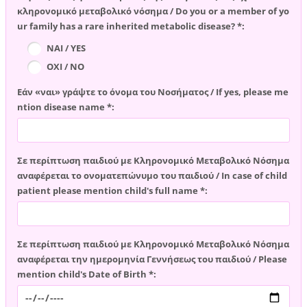
κληρονομικό μεταβολικό νόσημα / Do you or a member of yo
ur family has a rare inherited metabolic disease? *:
ΝΑΙ / YES
ΟΧΙ / NO
Εάν «ναι» γράψτε το όνομα του Νοσήματος / If yes, please me
ntion disease name *:
Σε περίπτωση παιδιού με Κληρονομικό Μεταβολικό Νόσημα
αναφέρεται το ονοματεπώνυμο του παιδιού / In case of child
patient please mention child's full name *:
Σε περίπτωση παιδιού με Κληρονομικό Μεταβολικό Νόσημα
αναφέρεται την ημερομηνία Γεννήσεως του παιδιού / Please
mention child's Date of Birth *: