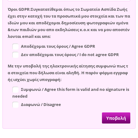
Όροι GDPR:Συγκατατίθεμαι όπως το Σωματείο Ασπίδα Ζωής
έχει στην κατοχή του τα προσωπικά μου στοιχεία και των πα
ιδιών μου και αποδέχομαι δημοσίευση φωτογραφιών εμένα
&των παιδιών μου απο εκδηλώσεις κ.ο.κ και να μου αποστέν
λονται email και sms:
Αποδέχομαι τους όρους / Agree GDPR
Δεν αποδέχομαι τους όρους / I do not agree GDPR
Με την υποβολή της ηλεκτρονικής αίτησης συμφωνώ πως τ
α στοιχεία που δήλωσα είναι αληθή. Η παρόν φόρμα εγγραφ
ής ισχύει χωρίς υπογραφή:
Συμφωνώ / Agree this form is valid and no signature is
needed
Διαφωνώ / Disagree