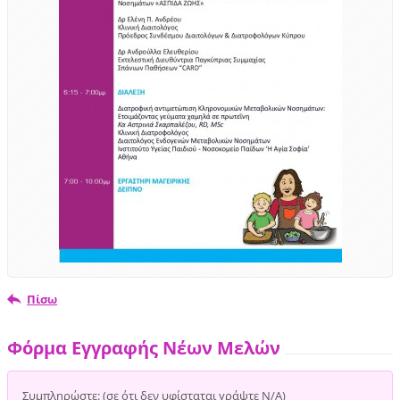
Πίσω
Φόρμα Εγγραφής Νέων Μελών
Συμπληρώστε: (σε ότι δεν υφίσταται γράψτε Ν/Α)