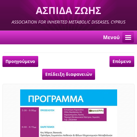
ΑΣΠΙΔΑ ΖΩΗΣ
ASSOCIATION FOR INHERITED METABOLIC DISEASES, CYPRUS
Μενού
Προηγούμενο
Επόμενο
Επίδειξη διαφανειών