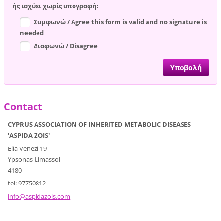
ής ισχύει χωρίς υπογραφή:
Συμφωνώ / Agree this form is valid and no signature is
needed
Διαφωνώ / Disagree
Contact
CYPRUS ASSOCIATION OF INHERITED METABOLIC DISEASES
'ASPIDA ZOIS'
Elia Venezi 19
Ypsonas-Limassol
4180
tel: 97750812
info@asp
idazois.
com