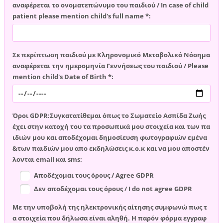
αναφέρεται το ονοματεπώνυμο του παιδιού / In case of child
patient please mention child's full name *:
Σε περίπτωση παιδιού με Κληρονομικό Μεταβολικό Νόσημα
αναφέρεται την ημερομηνία Γεννήσεως του παιδιού / Please
mention child's Date of Birth *:
Όροι GDPR:Συγκατατίθεμαι όπως το Σωματείο Ασπίδα Ζωής
έχει στην κατοχή του τα προσωπικά μου στοιχεία και των πα
ιδιών μου και αποδέχομαι δημοσίευση φωτογραφιών εμένα
&των παιδιών μου απο εκδηλώσεις κ.ο.κ και να μου αποστέν
λονται email και sms:
Αποδέχομαι τους όρους / Agree GDPR
Δεν αποδέχομαι τους όρους / I do not agree GDPR
Με την υποβολή της ηλεκτρονικής αίτησης συμφωνώ πως τ
α στοιχεία που δήλωσα είναι αληθή. Η παρόν φόρμα εγγραφ