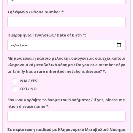
Τηλέφωνο / Phone number *:
Ημερομηνία Γεννήσεως / Date of Birth *:
Μήπως εσείς ή κάποιο μέλος της οικογένειάς σας έχει κάποιο
κληρονομικό μεταβολικό νόσημα / Do you or a member of yo
ur family has a rare inherited metabolic disease? *:
ΝΑΙ / YES
ΟΧΙ / NO
Εάν «ναι» γράψτε το όνομα του Νοσήματος / If yes, please me
ntion disease name *:
Σε περίπτωση παιδιού με Κληρονομικό Μεταβολικό Νόσημα