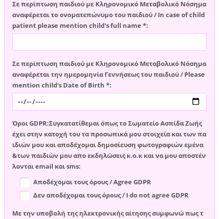
Σε περίπτωση παιδιού με Κληρονομικό Μεταβολικό Νόσημα
αναφέρεται το ονοματεπώνυμο του παιδιού / In case of child
patient please mention child's full name *:
Σε περίπτωση παιδιού με Κληρονομικό Μεταβολικό Νόσημα
αναφέρεται την ημερομηνία Γεννήσεως του παιδιού / Please
mention child's Date of Birth *:
Όροι GDPR:Συγκατατίθεμαι όπως το Σωματείο Ασπίδα Ζωής
έχει στην κατοχή του τα προσωπικά μου στοιχεία και των πα
ιδιών μου και αποδέχομαι δημοσίευση φωτογραφιών εμένα
&των παιδιών μου απο εκδηλώσεις κ.ο.κ και να μου αποστέν
λονται email και sms:
Αποδέχομαι τους όρους / Agree GDPR
Δεν αποδέχομαι τους όρους / I do not agree GDPR
Με την υποβολή της ηλεκτρονικής αίτησης συμφωνώ πως τ