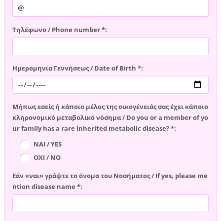
Τηλέφωνο / Phone number *:
Ημερομηνία Γεννήσεως / Date of Birth *:
Μήπως εσείς ή κάποιο μέλος της οικογένειάς σας έχει κάποιο
κληρονομικό μεταβολικό νόσημα / Do you or a member of yo
ur family has a rare inherited metabolic disease? *:
ΝΑΙ / YES
ΟΧΙ / NO
Εάν «ναι» γράψτε το όνομα του Νοσήματος / If yes, please me
ntion disease name *: