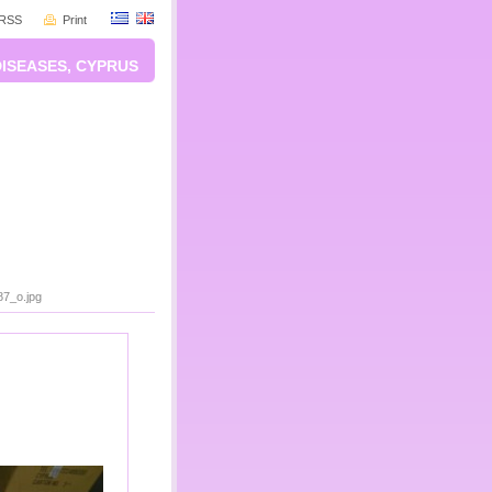
RSS
Print
DISEASES, CYPRUS
7_o.jpg