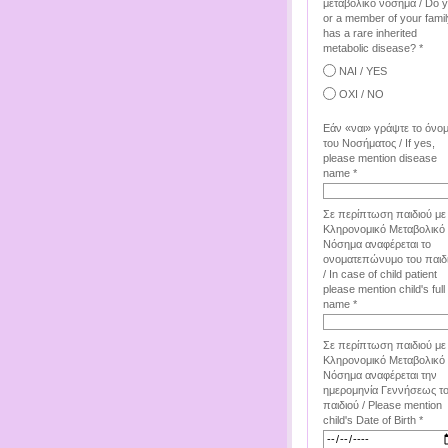
μεταβολικό νόσημα / Do 
or a member of your famil
has a rare inherited
metabolic disease? *
ΝΑΙ / YES
ΟΧΙ / NO
Εάν «ναι» γράψτε το όνο
του Νοσήματος / If yes,
please mention disease
name *
Σε περίπτωση παιδιού με
Κληρονομικό Μεταβολικό
Νόσημα αναφέρεται το
ονοματεπώνυμο του παιδ
/ In case of child patient
please mention child's full
name *
Σε περίπτωση παιδιού με
Κληρονομικό Μεταβολικό
Νόσημα αναφέρεται την
ημερομηνία Γεννήσεως τ
παιδιού / Please mention
child's Date of Birth *