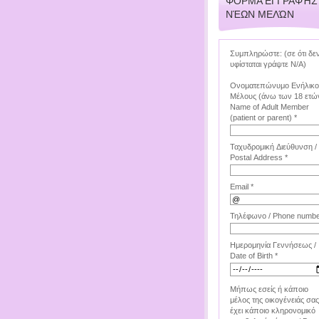
ΦΌΡΜΑ ΕΓΓΡΑΦΉΣ
ΝΈΩΝ ΜΕΛΏΝ
Συμπληρώστε: (σε ότι δε
υφίσταται γράψτε Ν/Α)
Ονοματεπώνυμο Ενήλικ
Μέλους (άνω των 18 ετών
Name of Adult Member
(patient or parent) *
Ταχυδρομική Διεύθυνση /
Postal Address *
Email *
Τηλέφωνο / Phone numbe
Ημερομηνία Γεννήσεως /
Date of Birth *
Μήπως εσείς ή κάποιο
μέλος της οικογένειάς σας
έχει κάποιο κληρονομικό