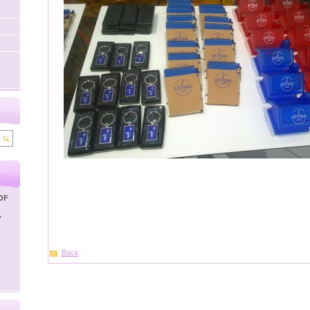
OF
'
Back