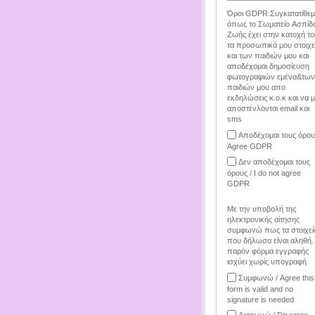
Όροι GDPR:Συγκατατίθεμ
όπως το Σωματείο Ασπίδ
Ζωής έχει στην κατοχή το
τα προσωπικά μου στοιχε
και των παιδιών μου και
αποδέχομαι δημοσίευση
φωτογραφιών εμένα&των
παιδιών μου απο
εκδηλώσεις κ.ο.κ και να 
αποστένλονται email και
sms
Αποδέχομαι τους όρου
Agree GDPR
Δεν αποδέχομαι τους
όρους / I do not agree
GDPR
Με την υποβολή της
ηλεκτρονικής αίτησης
συμφωνώ πως τα στοιχεί
που δήλωσα είναι αληθή.
παρόν φόρμα εγγραφής
ισχύει χωρίς υπογραφή
Συμφωνώ / Agree this
form is valid and no
signature is needed
Διαφωνώ / Disagree