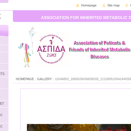
Homepage
Site map
Σ
ASSOCIATION FOR INHERITED METABOLIC 
STS
HOMEPAGE
|
GALLERY
|
11046853_1800528436838205_212280515942449358
LET
IC
IC