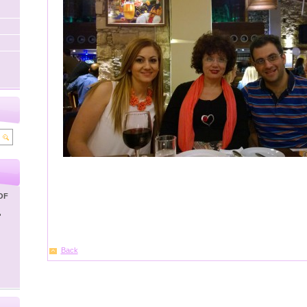
OF
'
Back