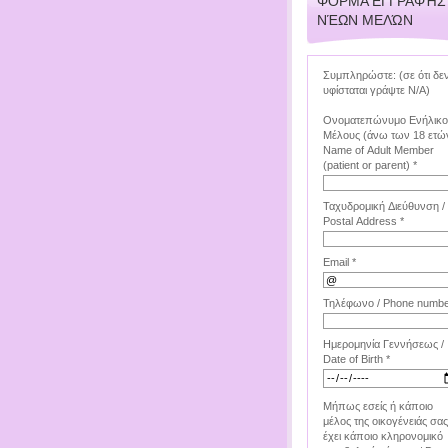
ΦΌΡΜΑ ΕΓΓΡΑΦΉΣ
ΝΈΩΝ ΜΕΛΏΝ
Συμπληρώστε: (σε ότι δε
υφίσταται γράψτε Ν/Α)
Ονοματεπώνυμο Ενήλικ
Μέλους (άνω των 18 ετών
Name of Adult Member
(patient or parent) *
Ταχυδρομική Διεύθυνση /
Postal Address *
Email *
Τηλέφωνο / Phone numbe
Ημερομηνία Γεννήσεως /
Date of Birth *
Μήπως εσείς ή κάποιο
μέλος της οικογένειάς σας
έχει κάποιο κληρονομικό