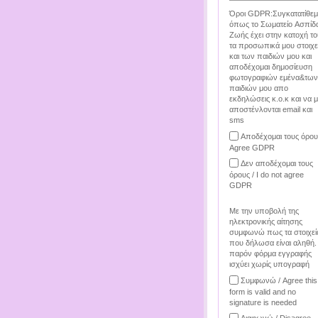
Όροι GDPR:Συγκατατίθεμ
όπως το Σωματείο Ασπίδ
Ζωής έχει στην κατοχή το
τα προσωπικά μου στοιχε
και των παιδιών μου και
αποδέχομαι δημοσίευση
φωτογραφιών εμένα&των
παιδιών μου απο
εκδηλώσεις κ.ο.κ και να 
αποστένλονται email και
sms
Αποδέχομαι τους όρου
Agree GDPR
Δεν αποδέχομαι τους
όρους / I do not agree
GDPR
Με την υποβολή της
ηλεκτρονικής αίτησης
συμφωνώ πως τα στοιχεί
που δήλωσα είναι αληθή.
παρόν φόρμα εγγραφής
ισχύει χωρίς υπογραφή
Συμφωνώ / Agree this
form is valid and no
signature is needed
Διαφωνώ / Disagree