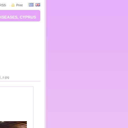
RSS
Print
DISEASES, CYPRUS
_o.jpg