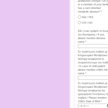
μεταβολικό νόσημα / Do 
or a member of your famil
has a rare inherited
metabolic disease? *
ΝΑΙ / YES
ΟΧΙ / NO
Εάν «ναι» γράψτε το όνο
του Νοσήματος / If yes,
please mention disease
name *
Σε περίπτωση παιδιού με
Κληρονομικό Μεταβολικό
Νόσημα αναφέρεται το
ονοματεπώνυμο του παιδ
/ In case of child patient
please mention child's full
name *
Σε περίπτωση παιδιού με
Κληρονομικό Μεταβολικό
Νόσημα αναφέρεται την
ημερομηνία Γεννήσεως τ
παιδιού / Please mention
child's Date of Birth *