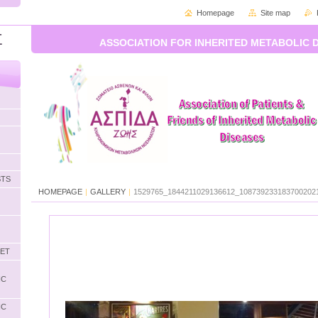
Homepage
Site map
Σ
ASSOCIATION FOR INHERITED METABOLIC 
STS
HOMEPAGE
|
GALLERY
|
1529765_1844211029136612_1087392331837002021
LET
IC
IC