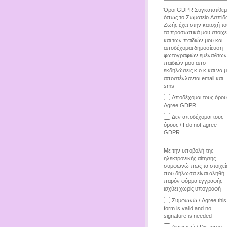
Όροι GDPR:Συγκατατίθεμ
όπως το Σωματείο Ασπίδ
Ζωής έχει στην κατοχή το
τα προσωπικά μου στοιχε
και των παιδιών μου και
αποδέχομαι δημοσίευση
φωτογραφιών εμένα&των
παιδιών μου απο
εκδηλώσεις κ.ο.κ και να 
αποστένλονται email και
sms
Αποδέχομαι τους όρου
Agree GDPR
Δεν αποδέχομαι τους
όρους / I do not agree
GDPR
Με την υποβολή της
ηλεκτρονικής αίτησης
συμφωνώ πως τα στοιχεί
που δήλωσα είναι αληθή.
παρόν φόρμα εγγραφής
ισχύει χωρίς υπογραφή
Συμφωνώ / Agree this
form is valid and no
signature is needed
Διαφωνώ / Disagree