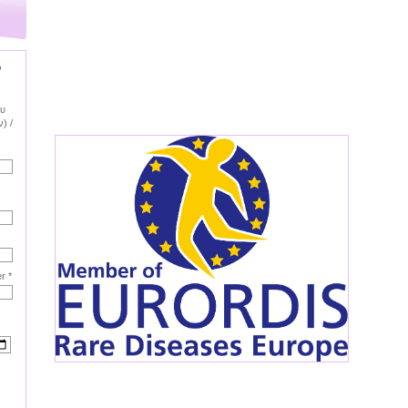
ν
ου
) /
r *