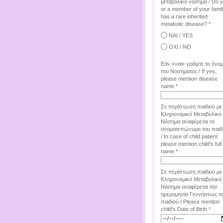
μεταβολικό νόσημα / Do 
or a member of your famil
has a rare inherited
metabolic disease? *
ΝΑΙ / YES
ΟΧΙ / NO
Εάν «ναι» γράψτε το όνο
του Νοσήματος / If yes,
please mention disease
name *
Σε περίπτωση παιδιού με
Κληρονομικό Μεταβολικό
Νόσημα αναφέρεται το
ονοματεπώνυμο του παιδ
/ In case of child patient
please mention child's full
name *
Σε περίπτωση παιδιού με
Κληρονομικό Μεταβολικό
Νόσημα αναφέρεται την
ημερομηνία Γεννήσεως τ
παιδιού / Please mention
child's Date of Birth *