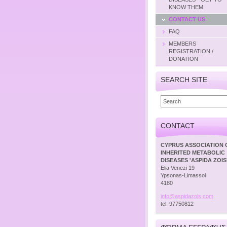
KNOW THEM
CONTACT US
FAQ
MEMBERS
REGISTRATION /
DONATION
SEARCH SITE
CONTACT
CYPRUS ASSOCIATION 
INHERITED METABOLIC
DISEASES 'ASPIDA ZOIS
Elia Venezi 19
Ypsonas-Limassol
4180
info@asp
idazois.
com
tel: 97750812