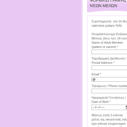
ΦΌΡΜΑ ΕΓΓΡΑΦΉΣ
ΝΈΩΝ ΜΕΛΏΝ
Συμπληρώστε: (σε ότι δε
υφίσταται γράψτε Ν/Α)
Ονοματεπώνυμο Ενήλικ
Μέλους (άνω των 18 ετών
Name of Adult Member
(patient or parent) *
Ταχυδρομική Διεύθυνση /
Postal Address *
Email *
Τηλέφωνο / Phone numbe
Ημερομηνία Γεννήσεως /
Date of Birth *
Μήπως εσείς ή κάποιο
μέλος της οικογένειάς σας
έχει κάποιο κληρονομικό