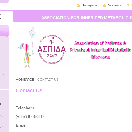
Homepage
Site map
Σ
ASSOCIATION FOR INHERITED METABOLIC 
STS
HOMEPAGE
|
CONTACT US
Contact Us
LET
Telephone
IC
(+357) 97750812
Email
IC