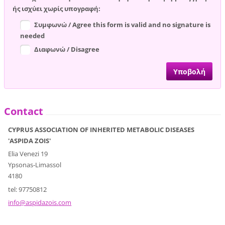
ής ισχύει χωρίς υπογραφή:
Συμφωνώ / Agree this form is valid and no signature is
needed
Διαφωνώ / Disagree
Contact
CYPRUS ASSOCIATION OF INHERITED METABOLIC DISEASES
'ASPIDA ZOIS'
Elia Venezi 19
Ypsonas-Limassol
4180
tel: 97750812
info@asp
idazois.
com