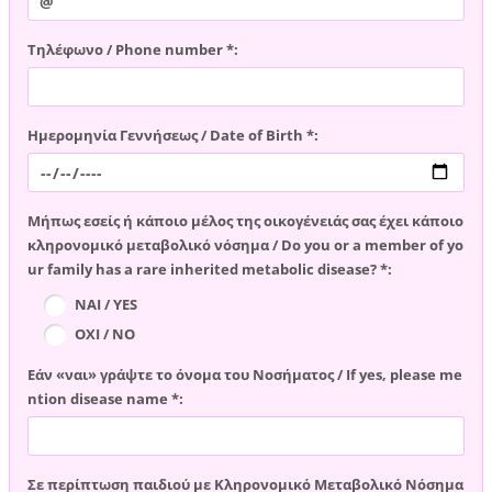
Τηλέφωνο / Phone number *:
Ημερομηνία Γεννήσεως / Date of Birth *:
Μήπως εσείς ή κάποιο μέλος της οικογένειάς σας έχει κάποιο
κληρονομικό μεταβολικό νόσημα / Do you or a member of yo
ur family has a rare inherited metabolic disease? *:
ΝΑΙ / YES
ΟΧΙ / NO
Εάν «ναι» γράψτε το όνομα του Νοσήματος / If yes, please me
ntion disease name *:
Σε περίπτωση παιδιού με Κληρονομικό Μεταβολικό Νόσημα