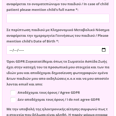
αναφέρεται το ονοματεπώνυμο του παιδιού / In case of child
patient please mention child's full name *:
Σε περίπτωση παιδιού με Κληρονομικό Μεταβολικό Νόσημα
αναφέρεται την ημερομηνία Γεννήσεως του παιδιού / Please
mention child's Date of Birth *:
Όροι GDPR:Συγκατατίθεμαι όπως το Σωματείο Ασπίδα Ζωής
έχει στην κατοχή του τα προσωπικά μου στοιχεία και των πα
ιδιών μου και αποδέχομαι δημοσίευση φωτογραφιών εμένα
&των παιδιών μου απο εκδηλώσεις κ.ο.κ και να μου αποστέν
λονται email και sms:
Αποδέχομαι τους όρους / Agree GDPR
Δεν αποδέχομαι τους όρους / I do not agree GDPR
Με την υποβολή της ηλεκτρονικής αίτησης συμφωνώ πως τ
α στοιχεία που δήλωσα είναι αληθή. Η παρόν φόρμα εγγραφ