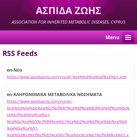
ΑΣΠΙΔΑ ΖΩΗΣ
ASSOCIATION FOR INHERITED METABOLIC DISEASES, CYPRUS
Menu
RSS Feeds
en-Νέα
https://www.aspidazois.com/rss/en-%ce%bd%ce%ad%ce%b1.xml
en-ΚΛΗΡΟΝΟΜΙΚΑ ΜΕΤΑΒΟΛΙΚΑ ΝΟΣΗΜΑΤΑ
https://www.aspidazois.com/rss/en-
%ce%ba%ce%bb%ce%b7%cf%81%ce%bf%ce%bd%ce%bf%ce%bc%
ce%b9%ce%ba%ce%b1-
%ce%bc%ce%b5%cf%84%ce%b1%ce%b2%ce%bf%ce%bb%ce%b9
%ce%ba%ce%b1-
%ce%bd%ce%bf%cf%83%ce%b7%ce%bc%ce%b1%cf%84%ce%b1.x