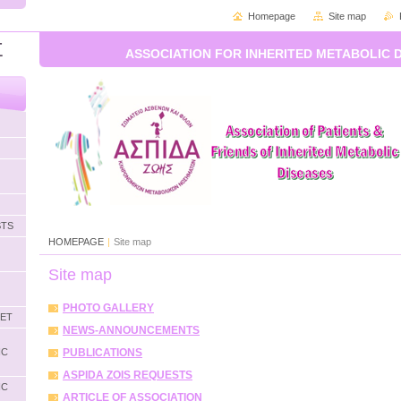
Homepage
Site map
Σ
ASSOCIATION FOR INHERITED METABOLIC 
STS
HOMEPAGE
|
Site map
Site map
PHOTO GALLERY
LET
NEWS-ANNOUNCEMENTS
IC
PUBLICATIONS
ASPIDA ZOIS REQUESTS
IC
ARTICLE OF ASSOCIATION