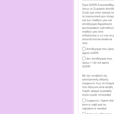
Όροι GDPR:Συγκατατίθεμ
όπως το Σωματείο Ασπίδ
Ζωής έχει στην κατοχή το
τα προσωπικά μου στοιχε
και των παιδιών μου και
αποδέχομαι δημοσίευση
φωτογραφιών εμένα&των
παιδιών μου απο
εκδηλώσεις κ.ο.κ και να 
αποστένλονται email και
sms
Αποδέχομαι τους όρου
Agree GDPR
Δεν αποδέχομαι τους
όρους / I do not agree
GDPR
Με την υποβολή της
ηλεκτρονικής αίτησης
συμφωνώ πως τα στοιχεί
που δήλωσα είναι αληθή.
παρόν φόρμα εγγραφής
ισχύει χωρίς υπογραφή
Συμφωνώ / Agree this
form is valid and no
signature is needed
Διαφωνώ / Disagree