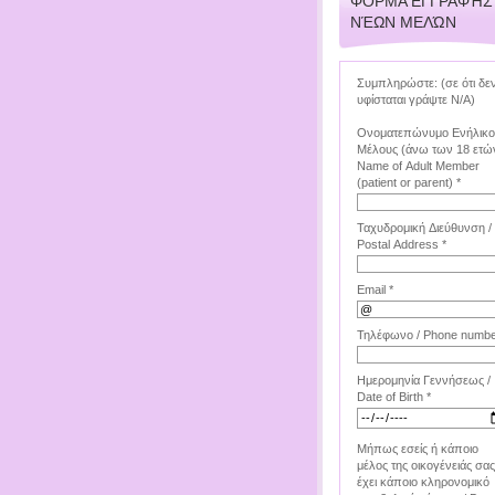
ΦΌΡΜΑ ΕΓΓΡΑΦΉΣ
ΝΈΩΝ ΜΕΛΏΝ
Συμπληρώστε: (σε ότι δε
υφίσταται γράψτε Ν/Α)
Ονοματεπώνυμο Ενήλικ
Μέλους (άνω των 18 ετών
Name of Adult Member
(patient or parent) *
Ταχυδρομική Διεύθυνση /
Postal Address *
Email *
Τηλέφωνο / Phone numbe
Ημερομηνία Γεννήσεως /
Date of Birth *
Μήπως εσείς ή κάποιο
μέλος της οικογένειάς σας
έχει κάποιο κληρονομικό