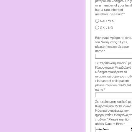
μεταβολικό νόσημα / Do 
or a member of your famil
has a rare inherited
metabolic disease? *
ΝΑΙ / YES
ΟΧΙ / NO
Εάν «ναι» γράψτε το όνο
του Νοσήματος / If yes,
please mention disease
name *
Σε περίπτωση παιδιού με
Κληρονομικό Μεταβολικό
Νόσημα αναφέρεται το
ονοματεπώνυμο του παιδ
/ In case of child patient
please mention child's full
name *
Σε περίπτωση παιδιού με
Κληρονομικό Μεταβολικό
Νόσημα αναφέρεται την
ημερομηνία Γεννήσεως τ
παιδιού / Please mention
child's Date of Birth *