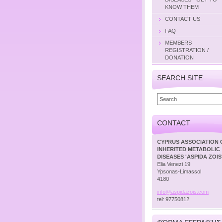
KNOW THEM
CONTACT US
FAQ
MEMBERS
REGISTRATION /
DONATION
SEARCH SITE
CONTACT
CYPRUS ASSOCIATION 
INHERITED METABOLIC
DISEASES 'ASPIDA ZOIS
Elia Venezi 19
Ypsonas-Limassol
4180
info@asp
idazois.
com
tel: 97750812