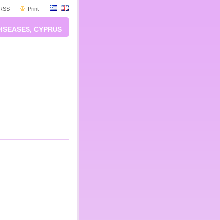
RSS
Print
DISEASES, CYPRUS