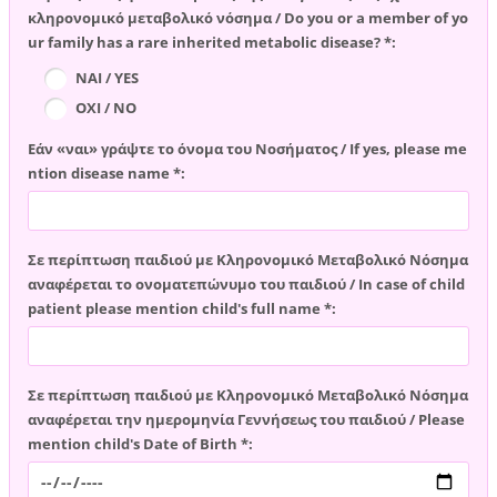
κληρονομικό μεταβολικό νόσημα / Do you or a member of yo
ur family has a rare inherited metabolic disease? *:
ΝΑΙ / YES
ΟΧΙ / NO
Εάν «ναι» γράψτε το όνομα του Νοσήματος / If yes, please me
ntion disease name *:
Σε περίπτωση παιδιού με Κληρονομικό Μεταβολικό Νόσημα
αναφέρεται το ονοματεπώνυμο του παιδιού / In case of child
patient please mention child's full name *:
Σε περίπτωση παιδιού με Κληρονομικό Μεταβολικό Νόσημα
αναφέρεται την ημερομηνία Γεννήσεως του παιδιού / Please
mention child's Date of Birth *: