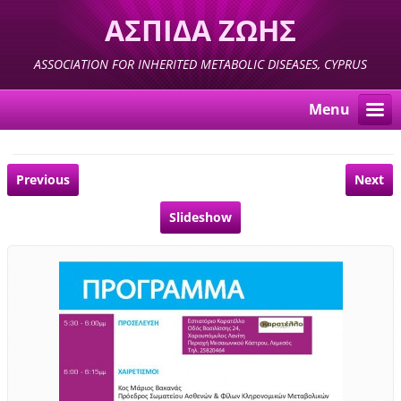
ΑΣΠΙΔΑ ΖΩΗΣ
ASSOCIATION FOR INHERITED METABOLIC DISEASES, CYPRUS
Menu
Previous
Next
Slideshow