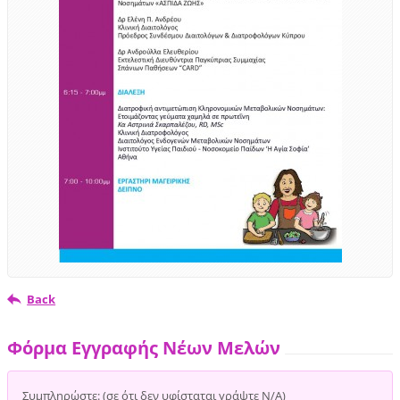
Back
Φόρμα Εγγραφής Νέων Μελών
Συμπληρώστε: (σε ότι δεν υφίσταται γράψτε Ν/Α)