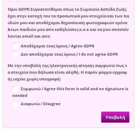
Όροι GDPR:Συγκατατίθεμαι όπως το Σωματείο Ασπίδα Ζωής
έχει στην κατοχή του τα προσωπικά μου στοιχεία και των πα
ιδιών μου και αποδέχομαι δημοσίευση φωτογραφιών εμένα
&των παιδιών μου απο εκδηλώσεις κ.ο.κ και να μου αποστέν
λονται email και sms:
Αποδέχομαι τους όρους / Agree GDPR
Δεν αποδέχομαι τους όρους / I do not agree GDPR
Με την υποβολή της ηλεκτρονικής αίτησης συμφωνώ πως τ
α στοιχεία που δήλωσα είναι αληθή. Η παρόν φόρμα εγγραφ
ής ισχύει χωρίς υπογραφή:
Συμφωνώ / Agree this form is valid and no signature is
needed
Διαφωνώ / Disagree