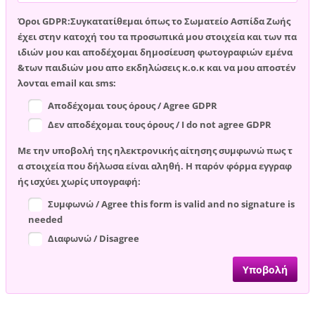
Όροι GDPR:Συγκατατίθεμαι όπως το Σωματείο Ασπίδα Ζωής
έχει στην κατοχή του τα προσωπικά μου στοιχεία και των πα
ιδιών μου και αποδέχομαι δημοσίευση φωτογραφιών εμένα
&των παιδιών μου απο εκδηλώσεις κ.ο.κ και να μου αποστέν
λονται email και sms:
Αποδέχομαι τους όρους / Agree GDPR
Δεν αποδέχομαι τους όρους / I do not agree GDPR
Με την υποβολή της ηλεκτρονικής αίτησης συμφωνώ πως τ
α στοιχεία που δήλωσα είναι αληθή. Η παρόν φόρμα εγγραφ
ής ισχύει χωρίς υπογραφή:
Συμφωνώ / Agree this form is valid and no signature is
needed
Διαφωνώ / Disagree