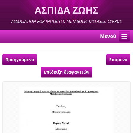
ΑΣΠΙΔΑ ΖΩΗΣ
ASSOCIATION FOR INHERITED METABOLIC DISEASES, CYPRUS
Μενού
Προηγούμενο
Επόμενο
Επίδειξη διαφανειών