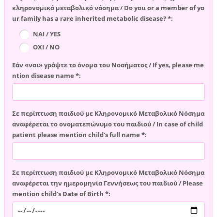
κληρονομικό μεταβολικό νόσημα / Do you or a member of yo
ur family has a rare inherited metabolic disease? *:
ΝΑΙ / YES
ΟΧΙ / NO
Εάν «ναι» γράψτε το όνομα του Νοσήματος / If yes, please me
ntion disease name *:
Σε περίπτωση παιδιού με Κληρονομικό Μεταβολικό Νόσημα
αναφέρεται το ονοματεπώνυμο του παιδιού / In case of child
patient please mention child's full name *:
Σε περίπτωση παιδιού με Κληρονομικό Μεταβολικό Νόσημα
αναφέρεται την ημερομηνία Γεννήσεως του παιδιού / Please
mention child's Date of Birth *: