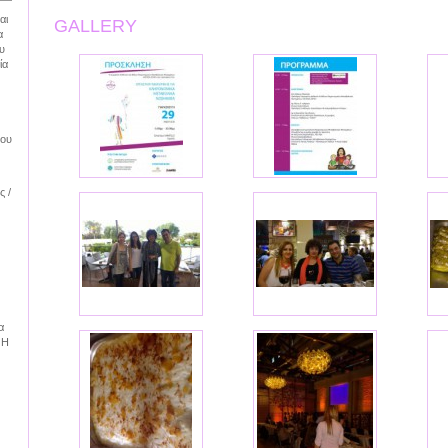
αι
GALLERY
α
υ
ία
μου
ς /
α
 Η