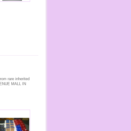
from rare
inherited
VENUE MALL
IN