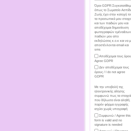
Όροι GDPR:Συγκατατίθεμ
όπως το Σωματείο Ασπίδ
Ζωής έχει στην κατοχή το
τα προσωπικά μου στοιχε
και των παιδιών μου και
αποδέχομαι δημοσίευση
φωτογραφιών εμένα&των
παιδιών μου απο
εκδηλώσεις κ.ο.κ και να 
αποστένλονται email και
sms
Αποδέχομαι τους όρου
Agree GDPR
Δεν αποδέχομαι τους
όρους / I do not agree
GDPR
Με την υποβολή της
ηλεκτρονικής αίτησης
συμφωνώ πως τα στοιχεί
που δήλωσα είναι αληθή.
παρόν φόρμα εγγραφής
ισχύει χωρίς υπογραφή
Συμφωνώ / Agree this
form is valid and no
signature is needed
Διαφωνώ / Disagree