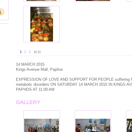
ή
1
2
3
14
MARCH
2015
Kings Avenue Mall,
Paphos
EXPRESSION OF
LOVE
AND
SUPPORT
FOR PEOPLE
suffering 
metabolic disorders
ON SATURDAY
14
MARCH
2015
IN
KINGS A
PAPHOS
AT
11:00
AM
GALLERY