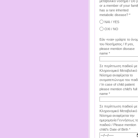
μεταβολικό νόσημα / Do 
or a member of your famil
has a rare inherited
metabolic disease? *
ΝΑΙ / YES
ΟΧΙ / NO
Εάν «ναι» γράψτε το όνο
του Νοσήματος / If yes,
please mention disease
name *
Σε περίπτωση παιδιού με
Κληρονομικό Μεταβολικό
Νόσημα αναφέρεται το
ονοματεπώνυμο του παιδ
/ In case of child patient
please mention child's full
name *
Σε περίπτωση παιδιού με
Κληρονομικό Μεταβολικό
Νόσημα αναφέρεται την
ημερομηνία Γεννήσεως τ
παιδιού / Please mention
child's Date of Birth *