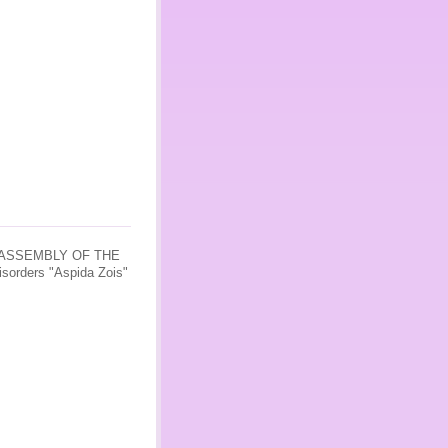
ASSEMBLY
OF THE
isorders
"
Aspida Zois
"