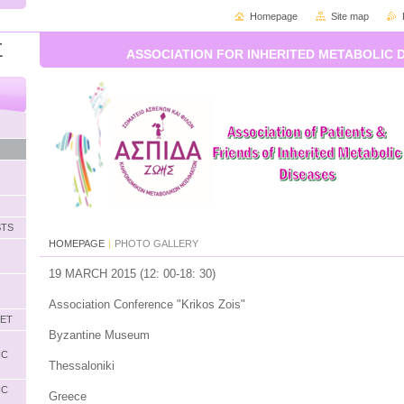
Homepage
Site map
Σ
ASSOCIATION FOR INHERITED METABOLIC 
STS
HOMEPAGE
|
PHOTO GALLERY
19
MARCH
2015 (
12:
00-18
: 30)
Association
Conference "
Krikos Zois
"
LET
Byzantine Museum
IC
Thessaloniki
IC
Greece