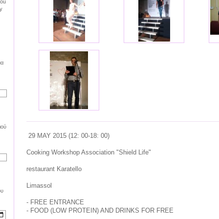
you
y
μα
ιού
29
MAY
2015 (
12:
00-18
:
00
)
Cooking
Workshop
Association
"
Shield
Life
"
restaurant
Karatello
Limassol
ου
-
FREE ENTRANCE
-
FOOD
(LOW PROTEIN)
AND
DRINK
S FOR
FREE