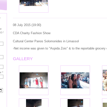
ν
08
July
2015 (
19:00
)
ου
) /
CDA Charity Fashion Show
Cultural
Center
Panos
Solomonides
in Limassol
-
Net income
was given to
"
Aspida Zois"
& to
the
reportable
grocery
GALLERY
r *