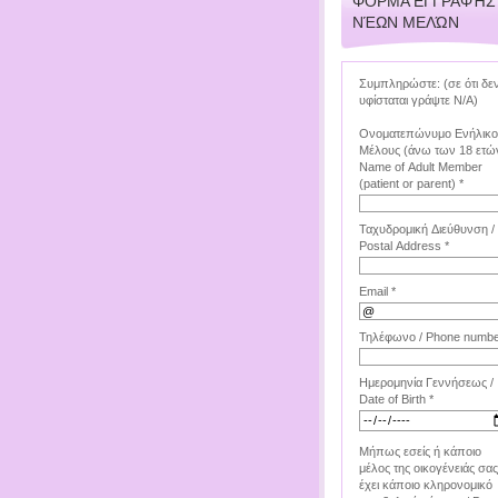
ΦΌΡΜΑ ΕΓΓΡΑΦΉΣ
ΝΈΩΝ ΜΕΛΏΝ
Συμπληρώστε: (σε ότι δε
υφίσταται γράψτε Ν/Α)
Ονοματεπώνυμο Ενήλικ
Μέλους (άνω των 18 ετών
Name of Adult Member
(patient or parent) *
Ταχυδρομική Διεύθυνση /
Postal Address *
Email *
Τηλέφωνο / Phone numbe
Ημερομηνία Γεννήσεως /
Date of Birth *
Μήπως εσείς ή κάποιο
μέλος της οικογένειάς σας
έχει κάποιο κληρονομικό